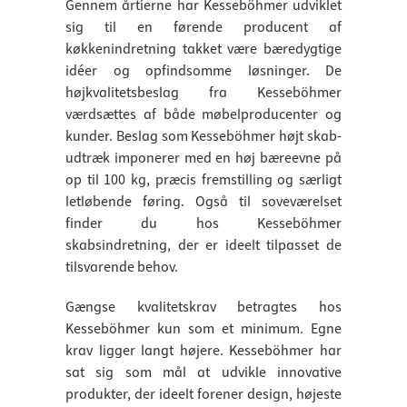
Gennem årtierne har Kesseböhmer udviklet
sig til en førende producent af
køkkenindretning takket være bæredygtige
idéer og opfindsomme løsninger. De
højkvalitetsbeslag fra Kesseböhmer
værdsættes af både møbelproducenter og
kunder. Beslag som Kesseböhmer højt skab-
udtræk imponerer med en høj bæreevne på
op til 100 kg, præcis fremstilling og særligt
letløbende føring. Også til soveværelset
finder du hos Kesseböhmer
skabsindretning, der er ideelt tilpasset de
tilsvarende behov.
Gængse kvalitetskrav betragtes hos
Kesseböhmer kun som et minimum. Egne
krav ligger langt højere. Kesseböhmer har
sat sig som mål at udvikle innovative
produkter, der ideelt forener design, højeste