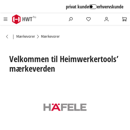
alt springen
privat kunde
erhvervskunde
|
Mærkevarer
Mærkevarer
Velkommen til Heimwerkertools’
mærkeverden