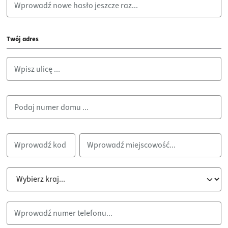
Twój adres
Ulica i numer domu*
Numer Hausnummera*
Kod pocztowy
*
Miejscowość*
Kraj*
Numer telefonu