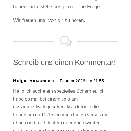
haben, oder stelle uns gerne eine Frage.
Wir freuen uns, von dir zu hören.
w
S
c
h
r
e
i
b
u
n
s
e
i
n
e
n
K
o
m
m
e
n
t
a
r
!
Holger Rinauer
am 1. Februar 2026 um 21:55
Hallo ich suche ein spezielles Scharnier, ich
habe es mal bei einem sofa am
esszimmertisch gesehen. Man konnte die
Lehne um ca 10-15 cm nach hinten versetzen
( hoch und nach hinten) oder eben wieder
nach vorne um bequem essen zu können nur