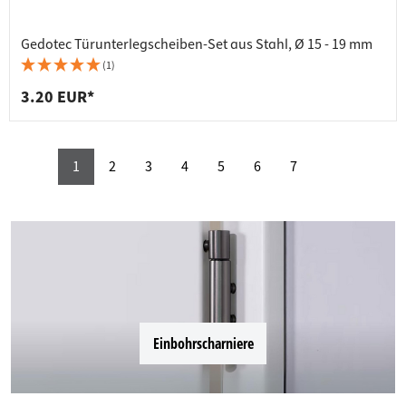
Gedotec Türunterlegscheiben-Set aus Stahl, Ø 15 - 19 mm
(1)
3.20 EUR*
1
2
3
4
5
6
7
Einbohrscharniere