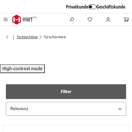
alt springen
Privatkunde
Geschäftskunde
|
Türbeschläge
Türscharniere
High-contrast mode
Filter