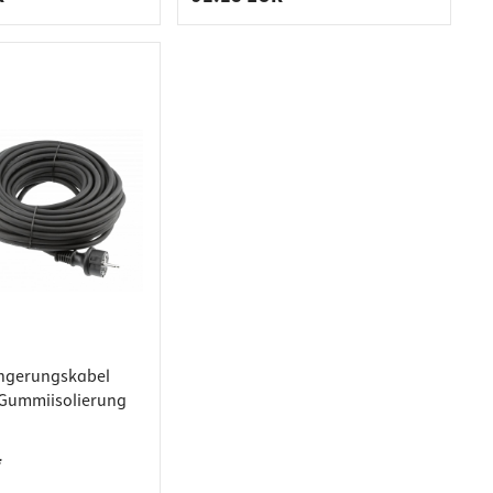
ängerungskabel
Gummiisolierung
*