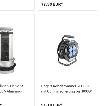
Klappdeckel 3 Schuko-
*
77.90 EUR*
Steckdose
dosen-Element
Högert Kabeltrommel SCHUKO
30 V Aluminium
mit Gummiisolierung bis 3000W
R*
91.18 EUR*