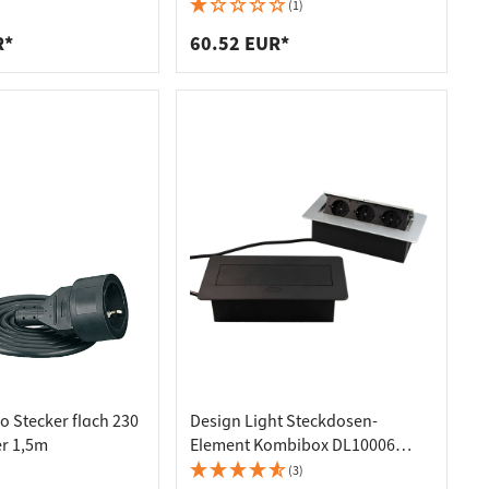
ik
Steckdose
(1)
R*
60.52 EUR*
o Stecker flach 230
Design Light Steckdosen-
er 1,5m
Element Kombibox DL10006
Einbau-Steckdose mit
(3)