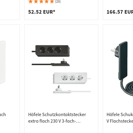
plattenverbinder
senleisten
warz
Steckdosenelement 1 Schuko-
Edelstahl Opt
(20)
Steckdose und 1 USB-Anschlu
enträger
er
52.52 EUR*
166.57 EU
aden
ach
Häfele Schutzkontaktstecker
Häfele Schuk
extra flach 230 V 3-fach-
V Flachsteck
eln
Steckdose