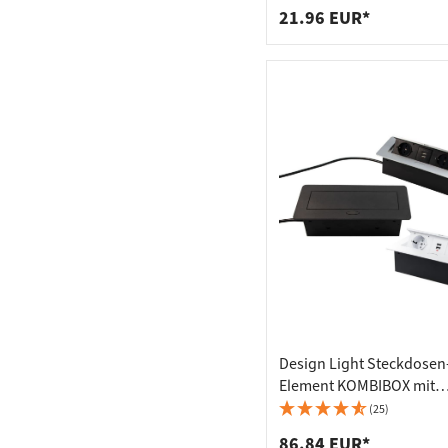
21.96 EUR*
Design Light Steckdosen
Element KOMBIBOX mit
Klappdeckel 2 Schuko-
(25)
Steckdosen und 2 USB-B
86.84 EUR*