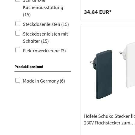
Arbeits
Steckdo
Schrank- &
Schuko-Steckdosen sch
Küchenausstattung
Fachbod
Mülleim
34.84 EUR*
(15)
Schubl
Steckdosenleisten (15)
Steckdosenleisten mit
Schalter (15)
Elektrowerkzeuge (3)
Werkzeug (3)
Produktionsland
Kabeltrommel 30m (2)
Kabeltrommel 20m (1)
Made in Germany (6)
Häfele Schuko Stecker fl
230V Flachstecker zum
Eigenanschluss von Kab