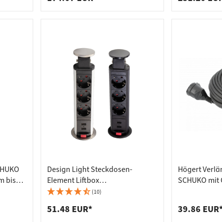
CHUKO
Design Light Steckdosen-
Högert Verl
m bis
Element Liftbox
SCHUKO mit 
Steckdosenleiste Einbau-
(10)
Steckdose 3 Schuko-Steckdosen
51.48 EUR*
39.86 EUR
und 2