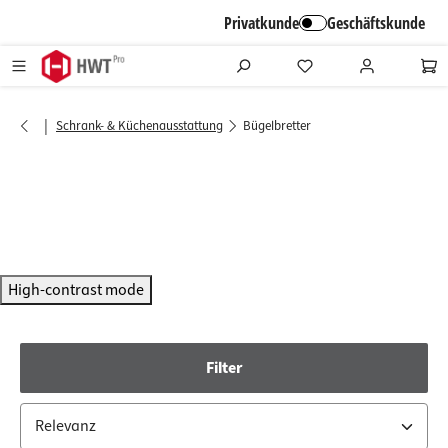
alt springen
Privatkunde
Geschäftskunde
|
Schrank- & Küchenausstattung
Bügelbretter
High-contrast mode
Filter