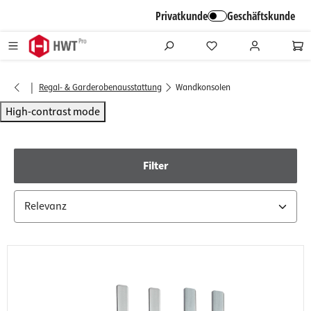
alt springen
Privatkunde
Geschäftskunde
|
Regal- & Garderobenausstattung
Wandkonsolen
High-contrast mode
Filter