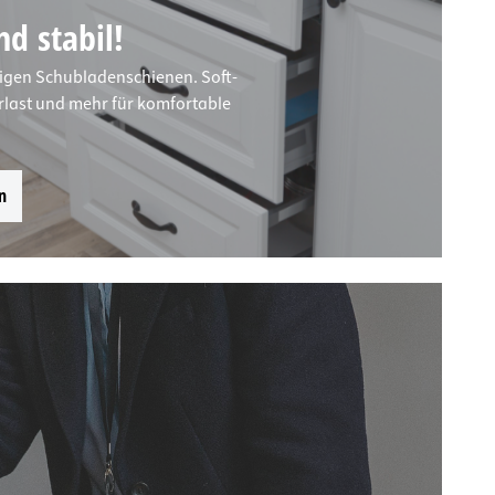
d stabil!
igen Schubladenschienen. Soft-
rlast und mehr für komfortable
n