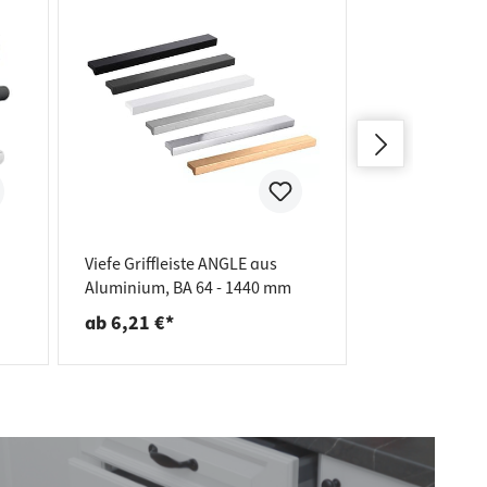
Viefe Griffleiste ANGLE aus
Viefe Möbelk
Aluminium, BA 64 - 1440 mm
Metall Ø 31 
ab 6,21 €*
ab 5,30 €*