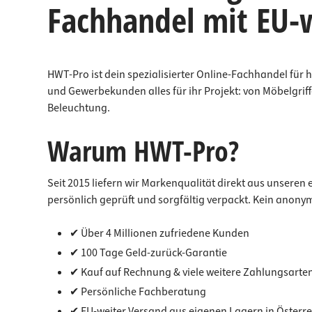
Fachhandel mit EU-
zuverlässigen Halt und eine langlebige
geh
Befestigung des Spiegels an der Wand.
Sto
Der MIRROR CLIP überzeugt durch seine
Bef
einfache Handhabung und ist die
Mon
praktische Lösung für eine saubere,
Obe
sichere und optisch dezente
Anp
HWT-Pro ist dein spezialisierter Online-Fachhandel für
Spiegelmontage. Lieferumfang: 2 Stück
sorg
und Gewerbekunden alles für ihr Projekt: von Möbelgri
- Spiegelclip unten 2 Stück - Spiegelclip
in 
Beleuchtung.
oben 4 Stück - Befestigungsschraube 4
Schrank
Stück - Dübel
Tür
ein
Warum HWT-Pro?
Ein
zuv
Schran
Seit 2015 liefern wir Markenqualität direkt aus unseren
Set
Bef
persönlich geprüft und sorgfältig verpackt. Kein anony
✔ Über 4 Millionen zufriedene Kunden
✔ 100 Tage Geld-zurück-Garantie
✔ Kauf auf Rechnung & viele weitere Zahlungsarte
✔ Persönliche Fachberatung
✔ EU-weiter Versand aus eigenen Lagern in Österr