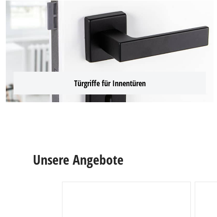
Arbeits
Steckdo
Fachbod
Mülleim
Schubl
Türgriffe für Innentüren
Unsere Angebote