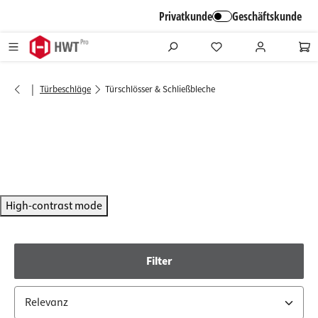
alt springen
Privatkunde
Geschäftskunde
|
Türbeschläge
Türschlösser & Schließbleche
High-contrast mode
Filter