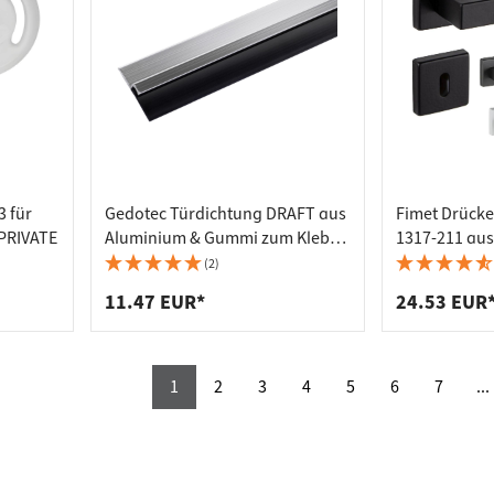
3 für
Gedotec Türdichtung DRAFT aus
Fimet Drücke
 PRIVATE
Aluminium & Gummi zum Kleben
1317-211 au
1000 mm
(2)
11.47 EUR*
24.53 EUR
1
2
3
4
5
6
7
...