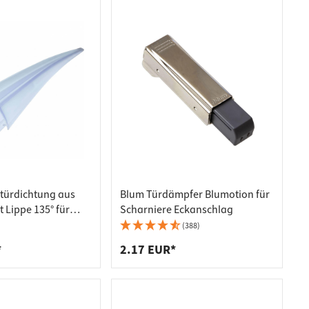
türdichtung aus
Blum Türdämpfer Blumotion für
t Lippe 135° für
Scharniere Eckanschlag
- 8 mm, 2000 mm
(388)
*
2.17 EUR*