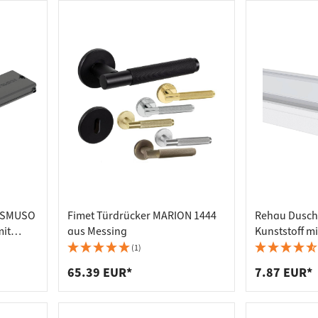
plattenverbinder
senleisten
enträger
er
aden
g SMUSO
Fimet Türdrücker MARION 1444
Rehau Dusch
mit
aus Messing
Kunststoff mi
kg
Glasdicke 6 
(1)
65.39 EUR*
7.87 EUR*