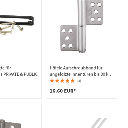
te für
Häfele Aufschraubband für
s PRIVATE & PUBLIC
ungefälzte Innentüren bis 80 kg
Edelstahl matt Größe 127 mm
(24)
16.60 EUR*