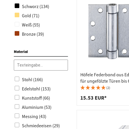
Schwarz (134)
Torbeschläge (64)
GEZE (8)
Gold (71)
Türknöpfe & Stoßgriffe
Hoppe (4)
(60)
Weiß (55)
KWS (4)
Einbohrscharniere (59)
Bronze (39)
Halcö (3)
Schiebetürbeschläge
Braun (35)
WSS (3)
(59)
Material
transparent (29)
KRONA KOBLENZ (2)
Aufschraubscharniere
grau (26)
Mital (2)
(56)
Chrom poliert (23)
OTLAV (2)
Türstopper & -
Häfele Federband aus Ed
Stahl (166)
anthrazit (18)
feststeller (53)
für ungefälzte Türen bis 
(2)
Edelstahl (153)
beige (18)
Fenster- &
Balkontürzubehör (52)
15.53 EUR*
Kunststoff (66)
gelb (7)
Glastürbeschläge (50)
Aluminium (53)
Kupfer (3)
Türschlösser &
Messing (43)
Rostig (3)
Schließbleche (50)
Schmiedeeisen (29)