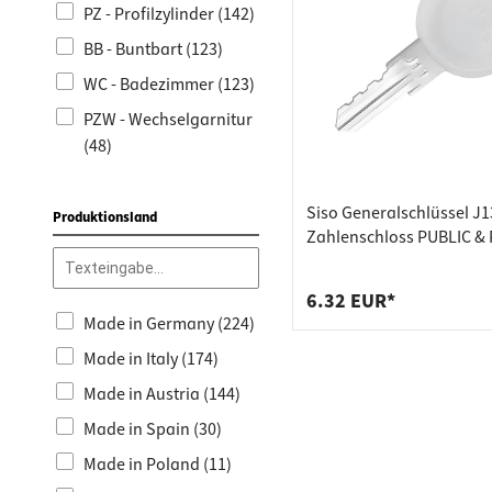
Einlassen (4)
PZ - Profilzylinder (142)
Kleben (2)
BB - Buntbart (123)
Einschrauben (1)
WC - Badezimmer (123)
PZW - Wechselgarnitur
(48)
Siso Generalschlüssel J1
Produktionsland
Zahlenschloss PUBLIC &
6.32 EUR*
Made in Germany (224)
Made in Italy (174)
Made in Austria (144)
Made in Spain (30)
Made in Poland (11)