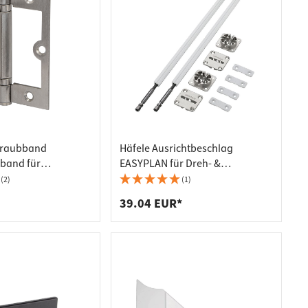
hraubband
Häfele Ausrichtbeschlag
rband für
EASYPLAN für Dreh- &
gen Anschlag für
Schiebetüren bis 2250 mm
(2)
(1)
ren bis 60
39.04 EUR*