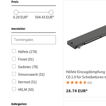
Arbeits
Steckdo
Preis
Fachbod
Mülleim
0.29 EUR*
504.43 EUR*
Schubl
Hersteller
Häfele (278)
Fimet (91)
Gedotec (78)
Häfele Einzugdämpfun
Simonswerk (52)
CD 2.0 für Schiebetüren 
Hermat (51)
Türflügelgewicht bis 70 
(21)
HELM (50)
28.74 EUR*
SFS Intec (40)
Kategorien
Siso (31)