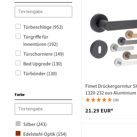
Domax (30)
Dorma (26)
Türbeschläge (953)
Viefe (26)
Türgriffe für
Galbusera (25)
Innentüren (192)
Rehau (23)
Türscharniere (149)
Alfer (17)
Bad Upgrade (130)
CCE (16)
Türbänder (130)
Deventer (15)
Rosettengarnituren
Fimet Drückergarnitur 
Aquasys (12)
(117)
1320-232 aus Aluminium
Farbe
Lienbacher (12)
Garten und Balkon
(28)
Blum (11)
(115)
21.29 EUR*
GAH Alberts (9)
Türdichtungen (81)
Silber (243)
IBFM (9)
Rosettengarnituren für
Edelstahl-Optik (154)
WC und Bad (77)
Ellen (8)