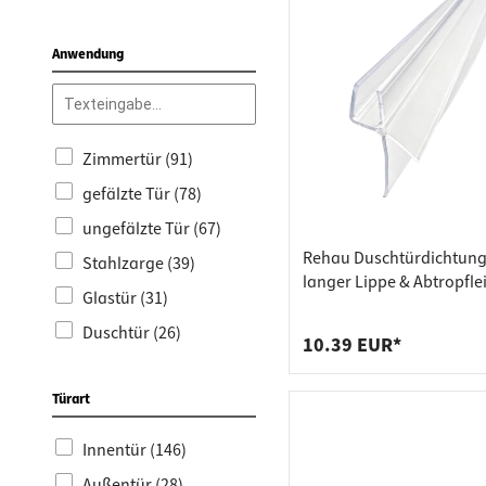
Möbelbeschläge (49)
Zinkdruckguss (19)
Türschließer (48)
Anwendung
Metall (18)
Türschließer Stahl (48)
Porzellan (3)
Zubehör (46)
Silikon (2)
Abschließbare
Zimmertür (91)
Edelstahl A4 (1)
Fenstergriffe (43)
gefälzte Tür (78)
Stoßgriffe (42)
ungefälzte Tür (67)
Glas- &
Rehau Duschtürdichtung
Stahlzarge (39)
Duschtürdichtungen
langer Lippe & Abtropflei
(39)
Glastür (31)
Glasdicke 6 - 8 mm
Stahlzargenbänder
Duschtür (26)
10.39 EUR*
(33)
Haustür (23)
Produktneuheiten (32)
Türart
Fenster (16)
Türschlösser (31)
Rauchschutztür (8)
Innentür (146)
Haus- &
Feuerschutztür (2)
Außentür (28)