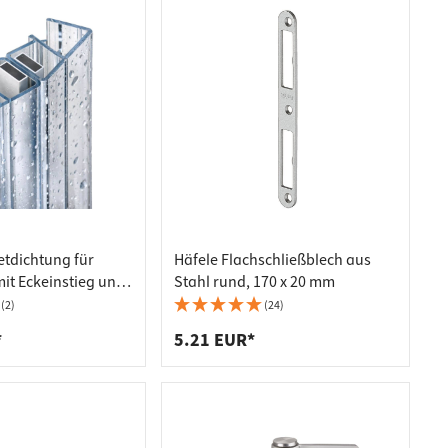
tdichtung für
Häfele Flachschließblech aus
it Eckeinstieg und
Stahl rund, 170 x 20 mm
- 8 mm, 90° 2000
(2)
(24)
*
5.21 EUR*