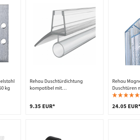
elstahl
Rehau Duschtürdichtung
Rehau Magne
60 kg
kompatibel mit
Duschtüren m
Schwallschutzleiste mit
Glasstärke 6 
Schlauch & 135° Lippe für
mm
9.35 EUR*
24.05 EUR
Glasdicke 6 - 8 mm