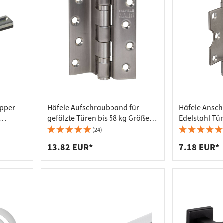
apper
Häfele Aufschraubband für
Häfele Ansc
gefälzte Türen bis 58 kg Größe
Edelstahl Tü
ntüre
102 Edelstahl matt
flächenbündi
(24)
ungefälzte Tü
13.82 EUR*
7.18 EUR*