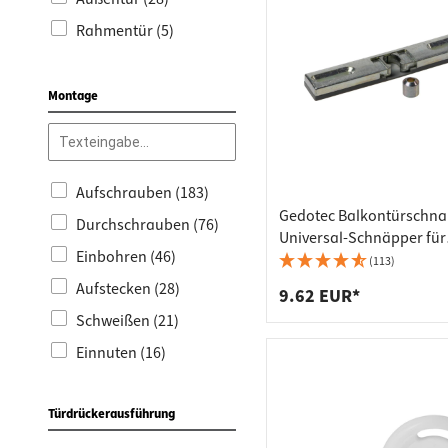
Zimmertürdichtungen
Schiebetür (1)
(30)
Rahmentür (5)
Langschildgarnituren
(29)
Montage
Aufschrauben (183)
Gedotec Balkontürschn
Durchschrauben (76)
Universal-Schnäpper für
Einbohren (46)
Balkontüre und Terasse
(113)
mit Hülse
Aufstecken (28)
9.62 EUR*
Schweißen (21)
Einnuten (16)
Selbstklebend (13)
Türdrückerausführung
Eindrücken (7)