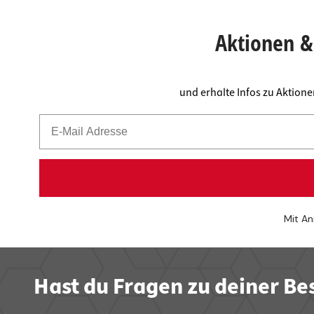
Arbeits
Steckdo
Fachbod
Mülleim
Aktionen & 
Schubl
und erhalte Infos zu Aktion
Mit An
Hast du Fragen zu deiner Be