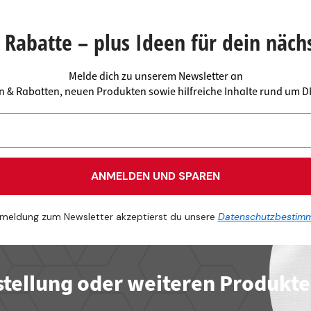
plattenverbinder
senleisten
enträger
er
Rabatte – plus Ideen für dein näch
aden
Melde dich zu unserem Newsletter an
en & Rabatten, neuen Produkten sowie hilfreiche Inhalte rund um 
ANMELDEN UND SPAREN
meldung zum Newsletter akzeptierst du unsere
Datenschutzbestim
stellung oder weiteren Produkt