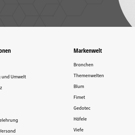
ionen
Markenwelt
Branchen
Themenwelten
g und Umwelt
Blum
z
Fimet
Gedotec
Häfele
elehrung
Viefe
Versand