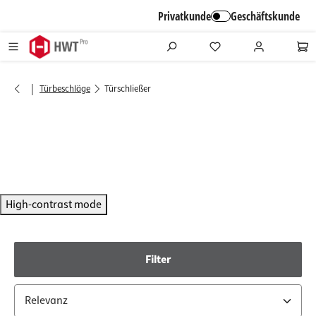
alt springen
Privatkunde
Geschäftskunde
|
Türbeschläge
Türschließer
High-contrast mode
Filter