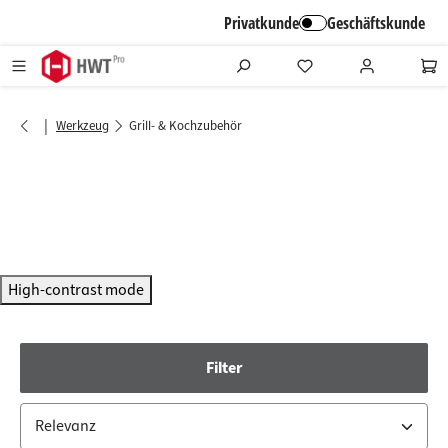
alt springen
Privatkunde
Geschäftskunde
|
Werkzeug
Grill- & Kochzubehör
High-contrast mode
Filter