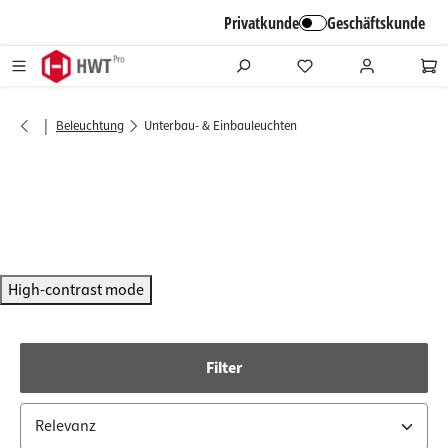
alt springen
Privatkunde
Geschäftskunde
|
Beleuchtung
Unterbau- & Einbauleuchten
High-contrast mode
Filter