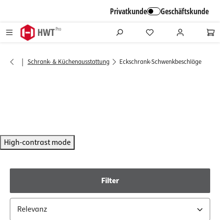
alt springen
Privatkunde
Geschäftskunde
|
Schrank- & Küchenausstattung
Eckschrank-Schwenkbeschläge
High-contrast mode
Filter