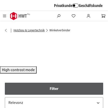
alt springen
Privatkunde
Geschäftskunde
|
Holzbau & Lagertechnik
Winkelverbinder
High-contrast mode
Filter