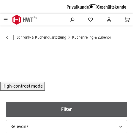
alt springen
Privatkunde
Geschäftskunde
|
Schrank- & Küchenausstattung
Küchenreling & Zubehör
High-contrast mode
Filter