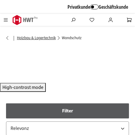
alt springen
Privatkunde
Geschäftskunde
|
Holzbau & Lagertechnik
Wandschutz
High-contrast mode
Filter