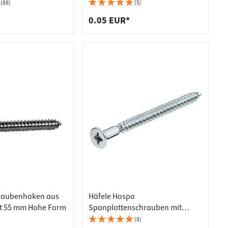
Bohrloch-Ø 5 mm Stahl mit
(88)
(5)
Innensechskant SW4 verzinkt
0.05 EUR*
raubenhaken aus
Häfele Hospa
kt 55 mm Hohe Form
Spanplattenschrauben mit
Kopflochbohrung 2,5 mm
(8)