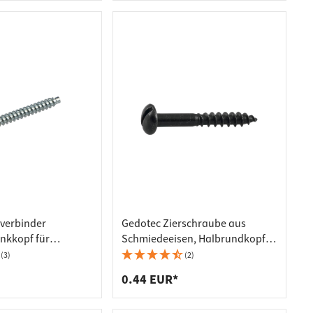
lverbinder
Gedotec Zierschraube aus
nkkopf für
Schmiedeeisen, Halbrundkopf Ø
 mm Stahl mit
3 - 5 mm
(3)
(2)
PZ2 verzinkt
0.44 EUR*