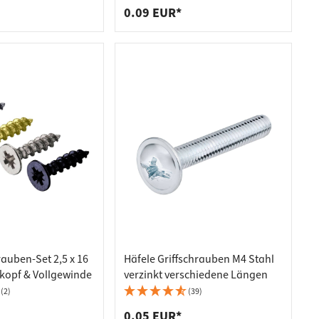
Senkkopf PZ2
0.09 EUR*
auben-Set 2,5 x 16
Häfele Griffschrauben M4 Stahl
kopf & Vollgewinde
verzinkt verschiedene Längen
(2)
(39)
0.05 EUR*