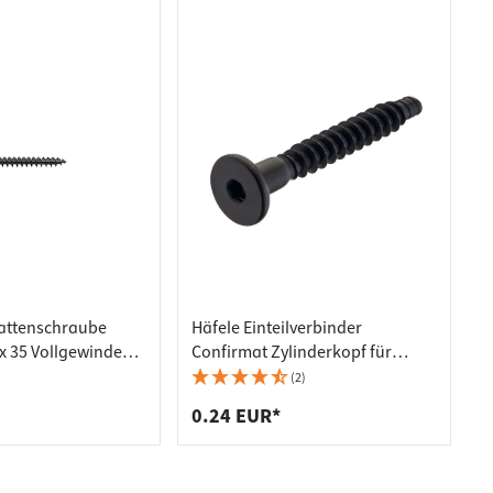
attenschraube
Häfele Einteilverbinder
x 35 Vollgewinde
Confirmat Zylinderkopf für
nkt-schwarz mit
Bohrloch-Ø 5 mm Stahl mit
(2)
Innensechskant SW4 verz
0.24 EUR*