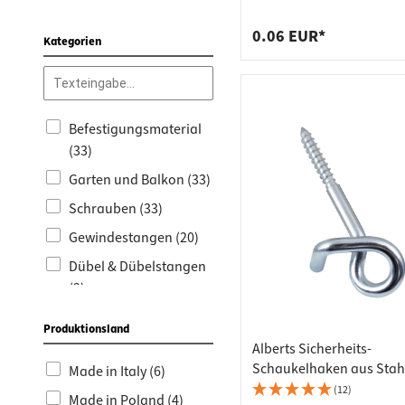
Arbeits
Steckdo
Vollgewinde brüniert Se
15 mm
Fachbod
Mülleim
0.06 EUR*
Kategorien
Schubl
Befestigungsmaterial
(33)
Garten und Balkon (33)
Schrauben (33)
Gewindestangen (20)
Dübel & Dübelstangen
(2)
Haken & Ösen (1)
Produktionsland
Kloben (1)
Alberts Sicherheits-
Schaukelhaken aus Stahl
Made in Italy (6)
Korpusverbinder (1)
Holzgewinde
(12)
Made in Poland (4)
Möbelbeschläge (1)