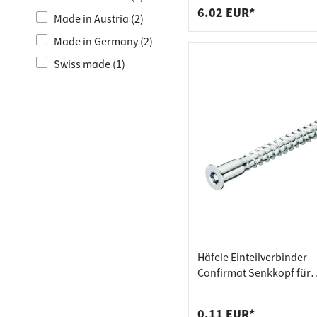
6.02 EUR*
Made in Austria (2)
Möbelverbinder (1)
Made in Germany (2)
Produktneuheiten (1)
Swiss made (1)
Türbeschläge (1)
Häfele Einteilverbinder
Confirmat Senkkopf für
Bohrloch-Ø 4 mm Stahl m
Innensechskant SW3 verz
0.11 EUR*