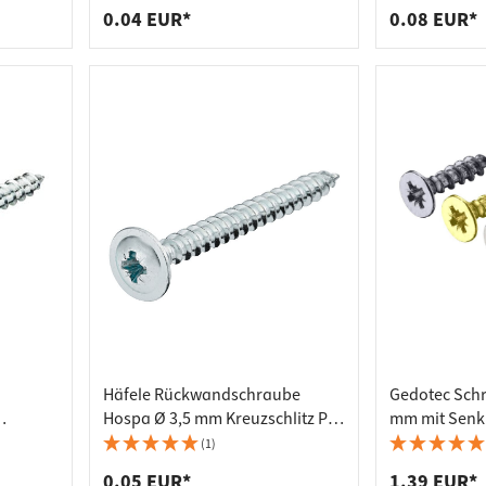
verschiedene L
0.04 EUR*
0.08 EUR*
Häfele Rückwandschraube
Gedotec Schr
Hospa Ø 3,5 mm Kreuzschlitz PZ
mm mit Senk
it
Vollgewinde verzinkt Tellerkopf
(1)
inkt
verschiedene
0.05 EUR*
1.39 EUR*