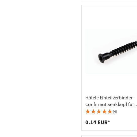
Häfele Einteilverbinder
Confirmat Senkkopf für
Bohrloch-Ø 5 mm Stahl m
(4)
Innensechskant SW4 sc
0.14 EUR*