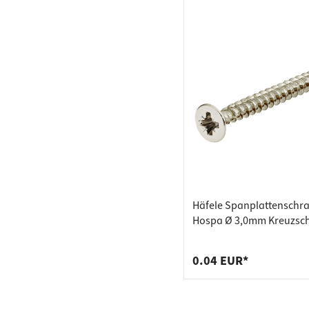
Häfele Spanplattenschr
Hospa Ø 3,0mm Kreuzschl
Vollgewinde verzinkt Se
verschiedene L
0.04 EUR*