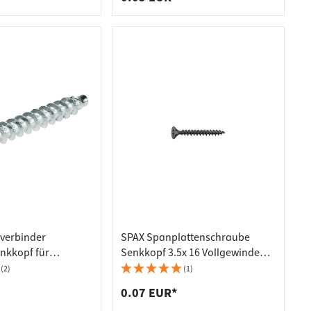
lverbinder
SPAX Spanplattenschraube
nkkopf für
Senkkopf 3.5x 16 Vollgewinde
 mm Stahl mit
Torx 20 verzinkt-schwarz mit
(2)
(1)
PZ3 verzinkt
Bewertung
0.07 EUR*