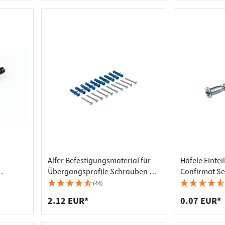
Alfer Befestigungsmaterial für
Häfele Eintei
Übergangsprofile Schrauben &
Confirmat Se
it
Dübel
Bohrloch-Ø 4
(44)
hwarz
Kreuzschlitz 
2.12 EUR*
0.07 EUR*