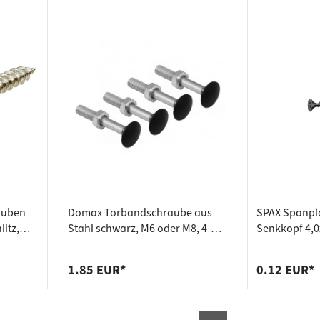
auben
Domax Torbandschraube aus
SPAX Spanpl
itz,
Stahl schwarz, M6 oder M8, 4-
Senkkopf 4,0
nkkopf
Stück-Set
Torx 20 verzi
Bewertung
1.85 EUR*
0.12 EUR*