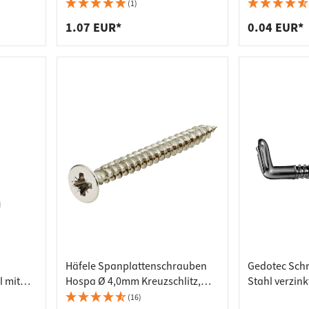
plattenverbinder
senleisten
nkkopf,
Schrankaufhängerschienen und
(1)
Trägerplatten
enträger
er
1.07 EUR*
0.04 EUR*
aden
Häfele Spanplattenschrauben
Gedotec Sch
 mit
Hospa Ø 4,0mm Kreuzschlitz,
Stahl verzin
Vollgewinde verzinkt Senkkopf
(16)