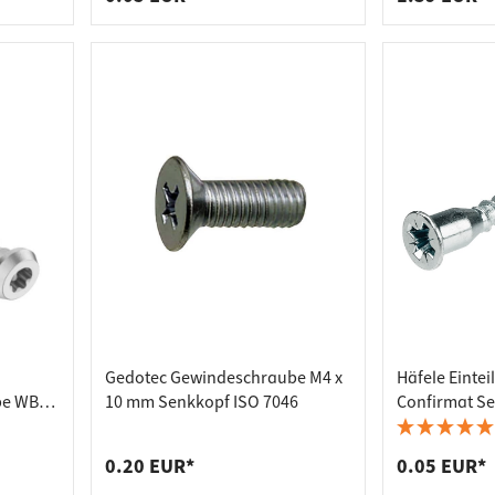
Gedotec Gewindeschraube M4 x
Häfele Eintei
be WBS
10 mm Senkkopf ISO 7046
Confirmat Se
Bohrloch-Ø 5
Kreuzschlitz 
0.20 EUR*
0.05 EUR*