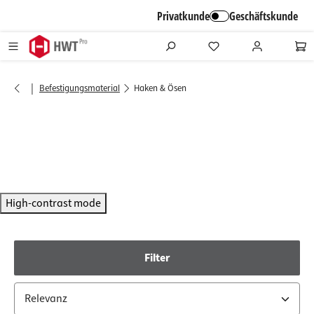
alt springen
Privatkunde
Geschäftskunde
|
Befestigungsmaterial
Haken & Ösen
High-contrast mode
Filter