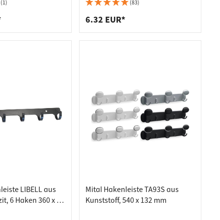
(1)
(83)
*
6.32 EUR*
leiste LIBELL aus
Mital Hakenleiste TA93S aus
it, 6 Haken 360 x 44
Kunststoff, 540 x 132 mm