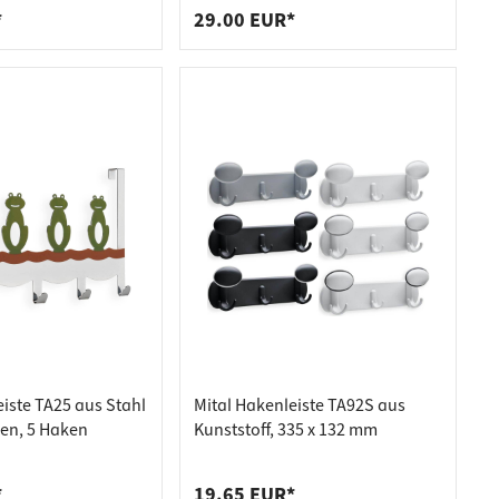
*
29.00 EUR*
iste TA25 aus Stahl
Mital Hakenleiste TA92S aus
en, 5 Haken
Kunststoff, 335 x 132 mm
*
19.65 EUR*