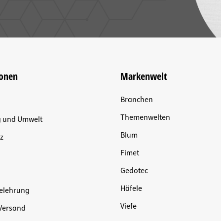
ionen
Markenwelt
Branchen
Themenwelten
g und Umwelt
Blum
z
Fimet
Gedotec
Häfele
elehrung
Viefe
Versand