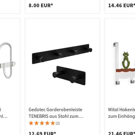
8.00 EUR*
14.46 EUR
4
Gedotec Garderobenleiste
Mital Hakenle
hl
TENEBRIS aus Stahl zum
zum Einhäng
Schrauben schwarz
(2)
12.69 EUR*
21.46 EUR