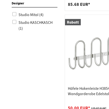
Designer
85.68 EUR*
Studio Mital (4)
Rabatt
Studio KASCHKASCH
(1)
Häfele Hakenleiste H385
Wandgarderobe Edelsta
gebürstet mit 6 Haken
ABVERKAUF
50.00 EUR*
125.87 EUR*