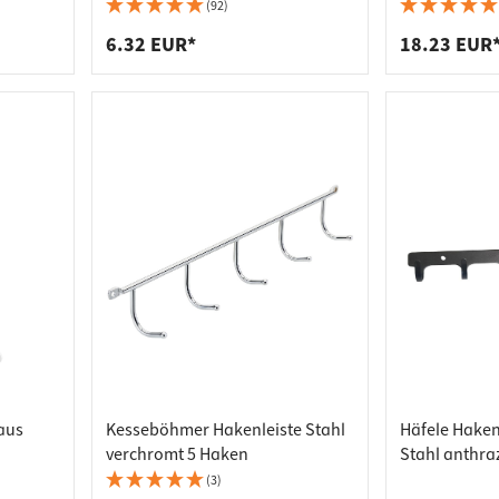
plattenverbinder
senleisten
(92)
enträger
er
6.32 EUR*
18.23 EUR
aden
aus
Kesseböhmer Hakenleiste Stahl
Häfele Haken
verchromt 5 Haken
Stahl anthraz
x 54 mm
(3)