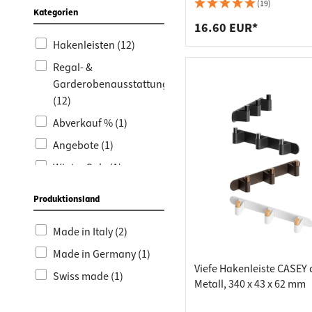
Arbeits
Steckdo
Haken
(19)
Kategorien
Fachbod
Mülleim
16.60 EUR*
Hakenleisten (12)
Schubl
Regal- &
Garderobenausstattung
(12)
Abverkauf % (1)
Angebote (1)
Winter Sale (1)
Produktionsland
Made in Italy (2)
Made in Germany (1)
Viefe Hakenleiste CASEY 
Swiss made (1)
Metall, 340 x 43 x 62 mm