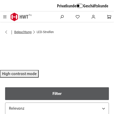
alt springen
Privatkunde
Geschäftskunde
|
Beleuchtung
LED-Streifen
High-contrast mode
Filter