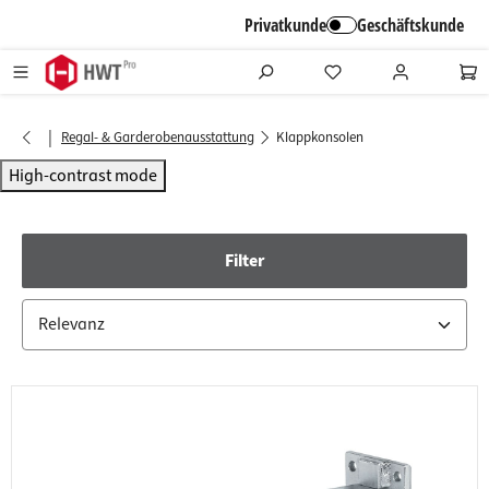
alt springen
Privatkunde
Geschäftskunde
|
Regal- & Garderobenausstattung
Klappkonsolen
High-contrast mode
Filter