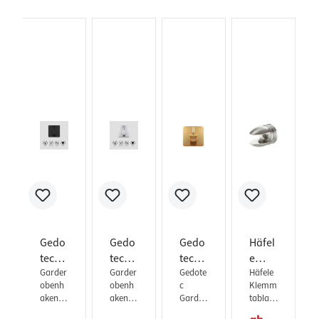
Gedo
Gedo
Gedo
Häfel
tec
tec
tec
e
Gard
Garder
Gard
Garder
Gard
Gedote
Klem
Häfele
obenh
obenh
c
Klemm
erobe
erobe
erobe
mtabl
aken
aken
Garder
tablart
nhak
nhak
nhak
arträ
JAMES
MARIE
obenh
räger