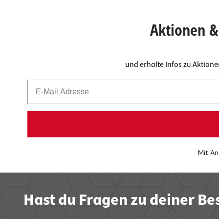
Arbeits
Steckdo
Fachbod
Mülleim
Aktionen & 
Schubl
und erhalte Infos zu Aktion
Mit An
Hast du Fragen zu deiner Be