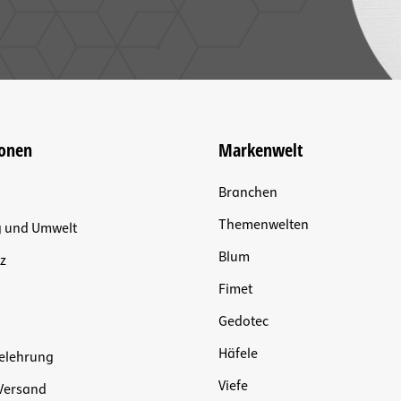
ionen
Markenwelt
Branchen
Themenwelten
g und Umwelt
Blum
z
Fimet
Gedotec
Häfele
elehrung
Viefe
Versand