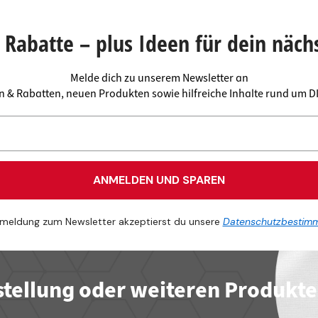
plattenverbinder
senleisten
enträger
er
Rabatte – plus Ideen für dein näch
aden
Melde dich zu unserem Newsletter an
en & Rabatten, neuen Produkten sowie hilfreiche Inhalte rund um 
ANMELDEN UND SPAREN
meldung zum Newsletter akzeptierst du unsere
Datenschutzbestim
stellung oder weiteren Produkt