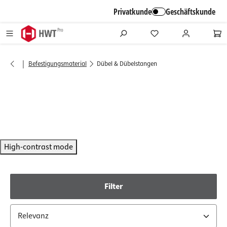
alt springen
Privatkunde
Geschäftskunde
|
Befestigungsmaterial
Dübel & Dübelstangen
High-contrast mode
Filter