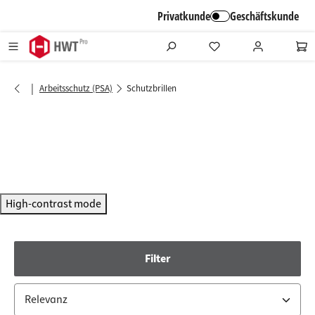
alt springen
Privatkunde
Geschäftskunde
|
Arbeitsschutz (PSA)
Schutzbrillen
High-contrast mode
Filter