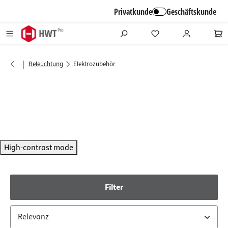
alt springen
Privatkunde
Geschäftskunde
|
Beleuchtung
Elektrozubehör
High-contrast mode
Filter