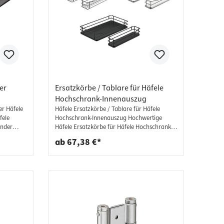
er
Ersatzkörbe / Tablare für Häfele
Hochschrank-Innenauszug
er Häfele
Häfele Ersatzkörbe / Tablare für Häfele
fele
Hochschrank-Innenauszug Hochwertige
inder
Häfele Ersatzkörbe für Häfele Hochschrank-
isen
Innenauszug mit Türregal. Einfache Montage
ab 67,38 €*
Einfache
zum Einhängen. Lieferumfang: 1 Stück -
Türregal Einhängekorb/-tablar 1 Stück -
tendicken
Innenauszug Einhängekorb/-tablar
ür die
es
nt-
1
lse 8