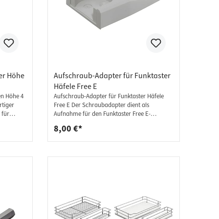
ter Höhe
Aufschraub-Adapter für Funktaster
Häfele Free E
en Höhe 4
Aufschraub-Adapter für Funktaster Häfele
Free E Der Schraubadapter dient als
 für
Aufnahme für den Funktaster Free E-
eiter zum
Beschläge, wenn man diesen nicht ins Holz
8,00 €*
ngen
einlassen will. Material: Kunststoff /
ststoff
Oberfläche lichtgrau, ähnlich RAL 7035.
Lieferumfang: 1 Stück - Adapter
elgleiter