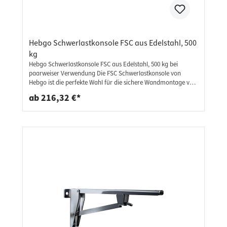
Hebgo Schwerlastkonsole FSC aus Edelstahl, 500
kg
Hebgo Schwerlastkonsole FSC aus Edelstahl, 500 kg bei
paarweiser Verwendung Die FSC Schwerlastkonsole von
Hebgo ist die perfekte Wahl für die sichere Wandmontage von
Sitzbänken, Regalen oder Arbeitsplatten – im Innen- wie im
ab 216,32 €*
Außenbereich. Gefertigt aus robustem Edelstahl 1.4301 (V2A)
bietet sie eine geprüfte Tragkraft von bis zu 500 kg bei
paarweiser Verwendung. Rostfrei & korrosionsbeständig
Tragkraft: bis 500 kg bei paarweiser Verwendung (geprüft)
Einsatzbereich: Innen- und Außenbereich Kompakte,
platzsparende Bauweise Wandmontage mit handelsüblichen
Befestigungsmitteln (nicht im Lieferumfang) Lieferumfang: 1
Stück - Konsole