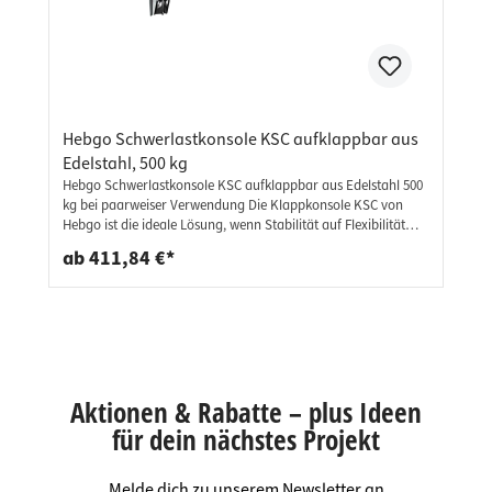
Hebgo Schwerlastkonsole KSC aufklappbar aus
Edelstahl, 500 kg
Hebgo Schwerlastkonsole KSC aufklappbar aus Edelstahl 500
kg bei paarweiser Verwendung Die Klappkonsole KSC von
Hebgo ist die ideale Lösung, wenn Stabilität auf Flexibilität
trifft. Mit einer Tragkraft von 500 kg bei paarweiser
ab 411,84 €*
Verwendung eignet sich diese Schwerlastkonsole perfekt für
Werkbänke, Arbeitsplatten, Klapptische, Wandregale oder
andere klappbare Konstruktionen mit hohen
Belastungsanforderungen. Dank des cleveren
Klappmechanismus lässt sich die Konsole bei Nichtgebrauch
platzsparend einklappen – ganz ohne Kompromisse bei der
Stabilität. Rostfrei & korrosionsbeständig Tragkraft: bis 500 kg
Aktionen & Rabatte – plus Ideen
bei paarweiser Verwendung (geprüft) Einsatzbereich: Innen-
und Außenbereich Kompakte, platzsparende Bauweise
für dein nächstes Projekt
Wandmontage mit handelsüblichen Befestigungsmitteln
(nicht im Lieferumfang) Lieferumfang: 1 Stück - Klappkonsole
Melde dich zu unserem Newsletter an