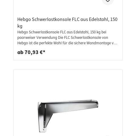
Hebgo Schwerlastkonsole FLC aus Edelstahl, 150
kg
Hebgo Schwerlastkonsole FLC aus Edelstahl, 150 kg bei
paarweiser Verwendung Die FLC Schwerlastkonsole von
Hebgo ist die perfekte Wahl für die sichere Wandmontage von
Sitzbänken, Regalen oder Arbeitsplatten – im Innen- wie im
ab 70,93 €*
Außenbereich. Gefertigt aus robustem Edelstahl 1.4301 (V2A)
bietet sie eine geprüfte Tragkraft von bis zu 150 kg bei
paarweiser Verwendung. Rostfrei & korrosionsbeständig
Tragkraft: bis 150 kg bei paarweiser Verwendung (geprüft)
Einsatzbereich: Innen- und Außenbereich Kompakte,
platzsparende Bauweise Wandmontage mit handelsüblichen
Befestigungsmitteln (nicht im Lieferumfang) Lieferumfang: 1
Stück - Konsole