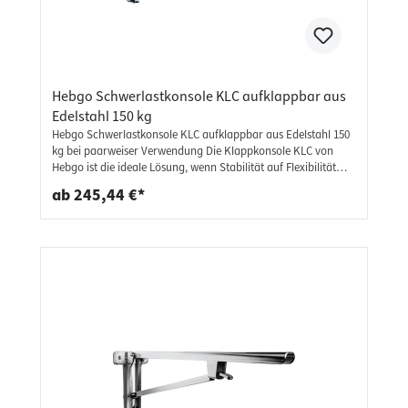
Hebgo Schwerlastkonsole KLC aufklappbar aus
Edelstahl 150 kg
Hebgo Schwerlastkonsole KLC aufklappbar aus Edelstahl 150
kg bei paarweiser Verwendung Die Klappkonsole KLC von
Hebgo ist die ideale Lösung, wenn Stabilität auf Flexibilität
trifft. Mit einer Tragkraft von 150 kg bei paarweiser
ab 245,44 €*
Verwendung eignet sich diese Schwerlastkonsole perfekt für
Werkbänke, Arbeitsplatten, Klapptische, Wandregale oder
andere klappbare Konstruktionen mit hohen
Belastungsanforderungen. Dank des cleveren
Klappmechanismus lässt sich die Konsole bei Nichtgebrauch
platzsparend einklappen – ganz ohne Kompromisse bei der
Stabilität. Rostfrei & korrosionsbeständig Tragkraft: bis 150 kg
bei paarweiser Verwendung (geprüft) Einsatzbereich: Innen-
und Außenbereich Kompakte, platzsparende Bauweise
Wandmontage mit handelsüblichen Befestigungsmitteln
(nicht im Lieferumfang) Lieferumfang: 1 Stück - Klappkonsole