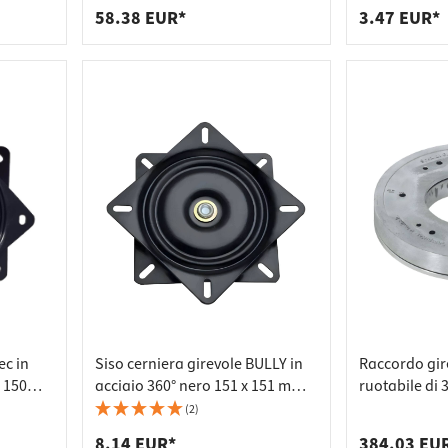
58.38 EUR*
3.47 EUR*
ec in
Siso cerniera girevole BULLY in
Raccordo gir
x 150
acciaio 360° nero 151 x 151 mm
ruotabile di 
portata 150 kg
(2)
8.14 EUR*
384.03 EU