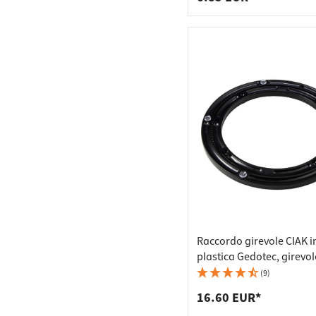
Raccordo girevole CIAK i
plastica Gedotec, girevol
360°, portata 200 kg, Ø 
(9)
16.60 EUR*