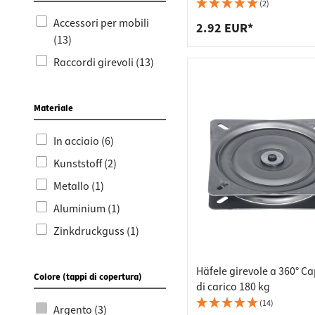
Raccordi
Strisce 
80 kg
(2)
Accessori per mobili
Supporti
Cestini p
2.92 EUR*
(13)
Cassetti
Raccordi girevoli (13)
Materiale
In acciaio (6)
Kunststoff (2)
Metallo (1)
Aluminium (1)
Zinkdruckguss (1)
Häfele girevole a 360° C
Colore (tappi di copertura)
di carico 180 kg
(14)
Argento (3)