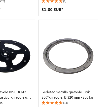
(76)
(1)
*
31.60 EUR*
evole DISCOCIAK
Gedotec metallo girevole Ciak
astica, girevole a
360° girevole, Ø 320 mm - 300 kg
m - 1 piastra - 50 kg
(5)
(34)