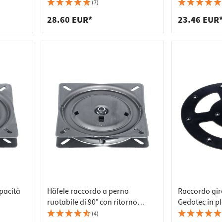
 per piani di lavoro
per prese di corrente
Portata 300 kg
(7)
 per scaffali
er rifiuti
28.60 EUR*
23.46 EUR
apacità
Häfele raccordo a perno
Raccordo gir
ruotabile di 90° con ritorno
Gedotec in pl
Portata 180 kg
360°, D 160 m
(4)