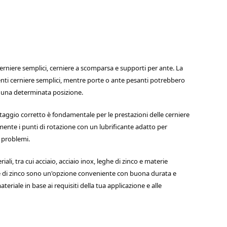
i cerniere semplici, cerniere a scomparsa e supporti per ante. La
cienti cerniere semplici, mentre porte o ante pesanti potrebbero
in una determinata posizione.
aggio corretto è fondamentale per le prestazioni delle cerniere
armente i punti di rotazione con un lubrificante adatto per
e problemi.
iali, tra cui acciaio, acciaio inox, leghe di zinco e materie
leghe di zinco sono un'opzione conveniente con buona durata e
teriale in base ai requisiti della tua applicazione e alle