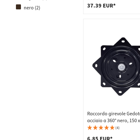
37.39 EUR*
nero (2)
Raccordo girevole Gedot
acciaio a 360° nero, 150 
mm - portata 50 kg
(4)
6.85 EUR*