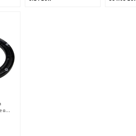
n
e a
230 mm