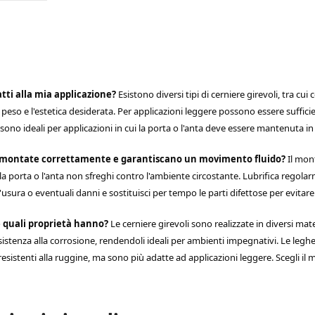
atti alla mia applicazione?
Esistono diversi tipi di cerniere girevoli, tra cu
 il peso e l'estetica desiderata. Per applicazioni leggere possono essere suffi
sono ideali per applicazioni in cui la porta o l'anta deve essere mantenuta 
no montate correttamente e garantiscano un movimento fluido?
Il mont
he la porta o l'anta non sfreghi contro l'ambiente circostante. Lubrifica regol
sura o eventuali danni e sostituisci per tempo le parti difettose per evitar
 e quali proprietà hanno?
Le cerniere girevoli sono realizzate in diversi mater
e resistenza alla corrosione, rendendoli ideali per ambienti impegnativi. Le 
esistenti alla ruggine, ma sono più adatte ad applicazioni leggere. Scegli il ma