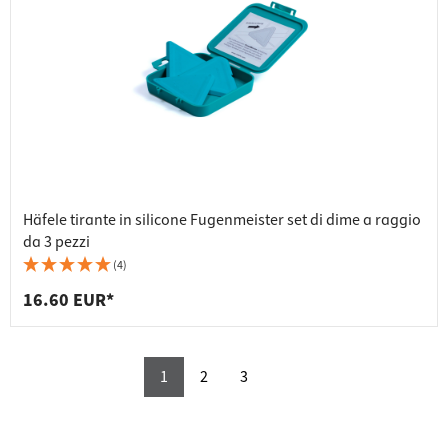
Häfele tirante in silicone Fugenmeister set di dime a raggio
da 3 pezzi
(4)
16.60 EUR*
1
2
3