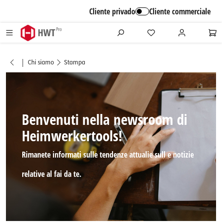
alt springen
Cliente privado
Cliente commerciale
|
Chi siamo
Stampa
B
envenuti nella newsroom di
Heimwerkertools!
Rimanete informati sulle tendenze attualie sull e notizie
relative al fai da te.