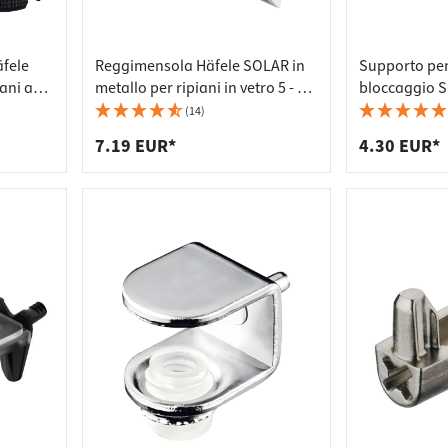
äfele
Reggimensola Häfele SOLAR in
Supporto per
ani a
metallo per ripiani in vetro 5 - 10
bloccaggio S
essore
mm
metallo, spes
(14)
mm
7.19 EUR*
4.30 EUR*