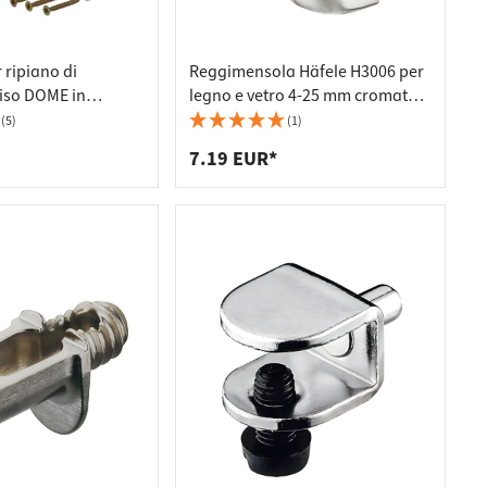
 ripiano di
Reggimensola Häfele H3006 per
iso DOME in
legno e vetro 4-25 mm cromato
sore del vetro 4 - 7
lucido
(5)
(1)
7.19 EUR*