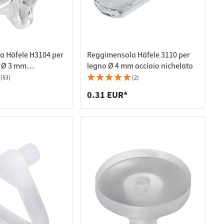
 Häfele H3104 per
Reggimensola Häfele 3110 per
o Ø 3 mm
legno Ø 4 mm acciaio nichelato
(53)
(2)
0.31 EUR*