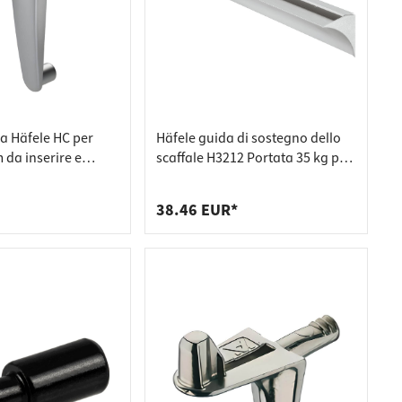
 Häfele HC per
Häfele guida di sostegno dello
 da inserire e
scaffale H3212 Portata 35 kg per
n foro
ripiani in vetro e legno, per
ripiano in vetro
38.46 EUR*