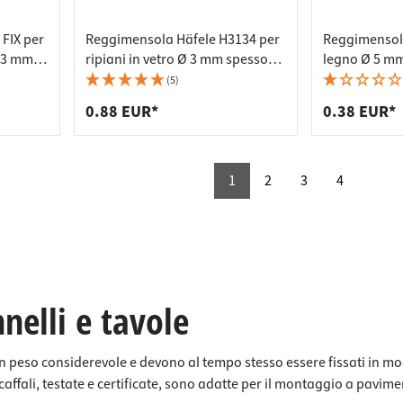
FIX per
Reggimensola Häfele H3134 per
Reggimensola
Ø 3 mm,
ripiani in vetro Ø 3 mm spessore
legno Ø 5 mm
del vetro 6-10 mm
(5)
0.88 EUR*
0.38 EUR*
1
2
3
4
nelli e tavole
 un peso considerevole e devono al tempo stesso essere fissati in mod
scaffali, testate e certificate, sono adatte per il montaggio a pavime