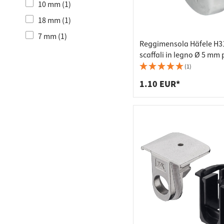
10 mm (1)
18 mm (1)
7 mm (1)
Reggimensola Häfele H3
scaffali in legno Ø 5 mm 
avvitamento
(1)
1.10 EUR*