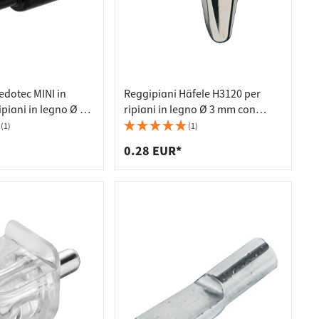
edotec MINI in
Reggipiani Häfele H3120 per
ipiani in legno Ø 3 /
ripiani in legno Ø 3 mm con
spigoli
(1)
(1)
0.28 EUR*