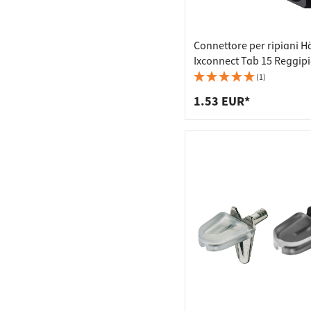
Connettore per ripiani H
Ixconnect Tab 15 Reggipi
scomparsa, Ø 3 mm - sp
(1)
del legno 16 mm
1.53 EUR*