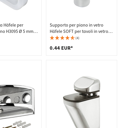
 Häfele per
Supporto per piano in vetro
egno H3095 Ø 5 mm
Häfele SOFT per tavoli in vetro,
sparente
Ø 15 mm - per foro Ø 5 mm
(4)
0.44 EUR*