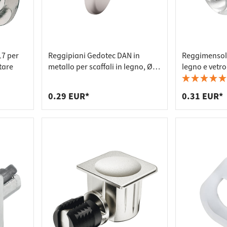
17 per
Reggipiani Gedotec DAN in
Reggimensola
tare
metallo per scaffali in legno, Ø 5
legno e vetr
mm
trasparente
0.29 EUR*
0.31 EUR*