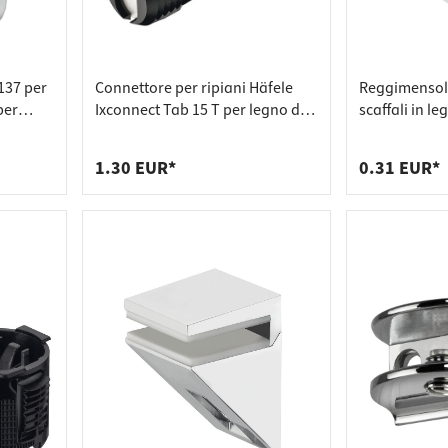
137 per
Connettore per ripiani Häfele
Reggimensola
per
Ixconnect Tab 15 T per legno di
scaffali in l
spessore a partire da 18 mm
plastica tra
1.30 EUR*
0.31 EUR*