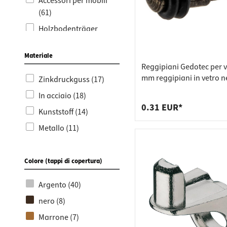
Accessori per mobili
(61)
Holzbodenträger
Schwarz (51)
Materiale
Reggipiani in legno
Reggipiani Gedotec per v
(51)
mm reggipiani in vetro n
Zinkdruckguss (17)
Bad Upgrade (20)
In acciaio (18)
Reggipiani a morsetto
0.31 EUR*
Kunststoff (14)
(20)
Metallo (11)
Reggipiani in vetro (23)
Produktneuheiten (4)
Colore (tappi di copertura)
Ersatzteile Ikea (3)
Angebote (1)
Argento (40)
Winter Sale (1)
nero (8)
Marrone (7)