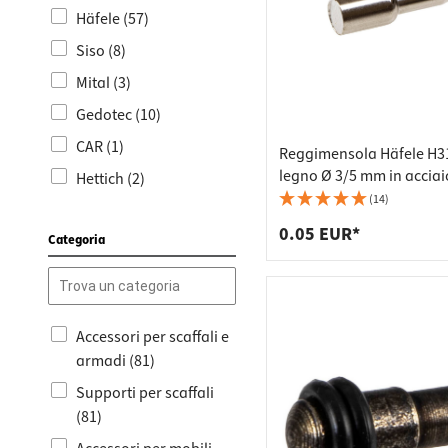
Raccordi
Strisce 
Häfele (57)
Supporti
Cestini p
Siso (8)
Cassetti
Mital (3)
Gedotec (10)
CAR (1)
Reggimensola Häfele H3
legno Ø 3/5 mm in acciai
Hettich (2)
nichelato
(14)
0.05 EUR*
Categoria
Accessori per scaffali e
armadi (81)
Supporti per scaffali
(81)