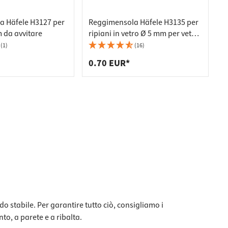
 Häfele H3127 per
Reggimensola Häfele H3135 per
 da avvitare
ripiani in vetro Ø 5 mm per vetro
spessore 9 mm
(1)
(16)
0.70 EUR*
o stabile. Per garantire tutto ciò, consigliamo i
nto, a parete e a ribalta.