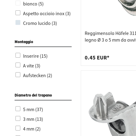
bianco (5)
Aspetto acciaio inox (3)
Cromo lucido (3)
oro (3)
Reggimensola Häfele 31
legno Ø 3 o 5 mm da avvi
Montaggio
giallo (1)
Inserire (15)
0.45 EUR*
A vite (3)
Aufstecken (2)
Diametro del trapano
5 mm (37)
3 mm (13)
4 mm (2)