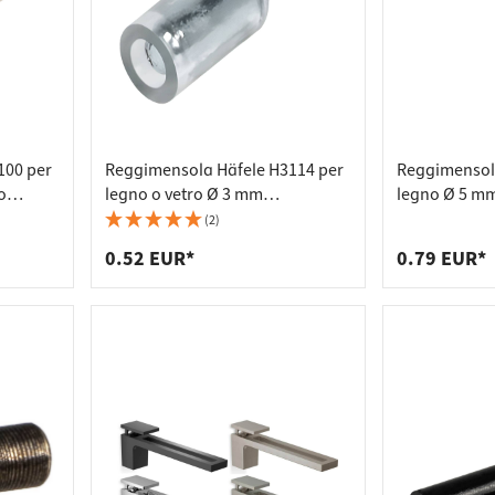
 per piani di lavoro
per prese di corrente
 per scaffali
er rifiuti
100 per
Reggimensola Häfele H3114 per
Reggimensola
o
legno o vetro Ø 3 mm
legno Ø 5 mm
acciaio/plastica
avvitare in u
(2)
0.52 EUR*
0.79 EUR*