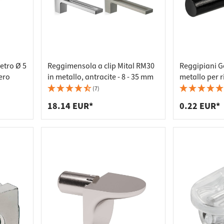
etro Ø 5
Reggimensola a clip Mital RM30
Reggipiani G
ero
in metallo, antracite - 8 - 35 mm
metallo per r
5 mm
(7)
18.14 EUR*
0.22 EUR*