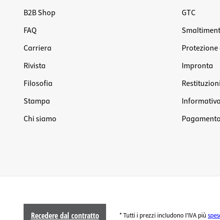
B2B Shop
GTC
FAQ
Smaltiment
Carriera
Protezione 
Rivista
Impronta
Filosofia
Restituzion
Stampa
Informativa 
Chi siamo
Pagamento 
Recedere dal contratto
* Tutti i prezzi includono l'IVA più
spes