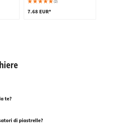
 per piani di lavoro
per prese di corrente
lavoro
(2)
 per scaffali
er rifiuti
7.68 EUR*
hiere
da te?
atori di piastrelle?