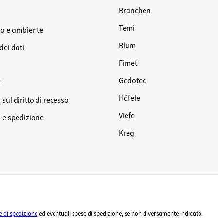
Branchen
Temi
o e ambiente
Blum
dei dati
Fimet
Gedotec
i
Häfele
sul diritto di recesso
Viefe
e spedizione
Kreg
e di spedizione
ed eventuali spese di spedizione, se non diversamente indicato.