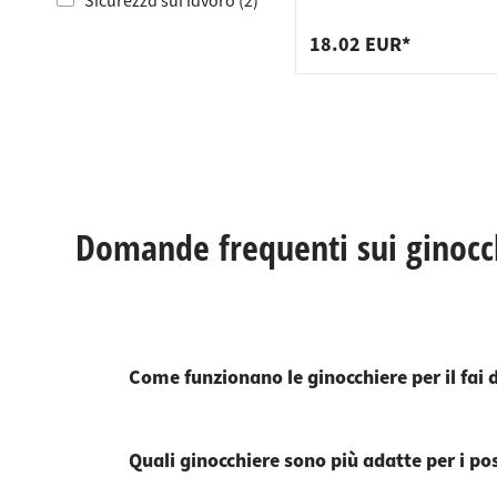
Raccordi
Strisce 
Sicurezza sul lavoro (2)
Supporti
Cestini p
18.02 EUR*
Cassetti
Domande frequenti sui ginocc
Come funzionano le ginocchiere per il fai 
Quali ginocchiere sono più adatte per i pos