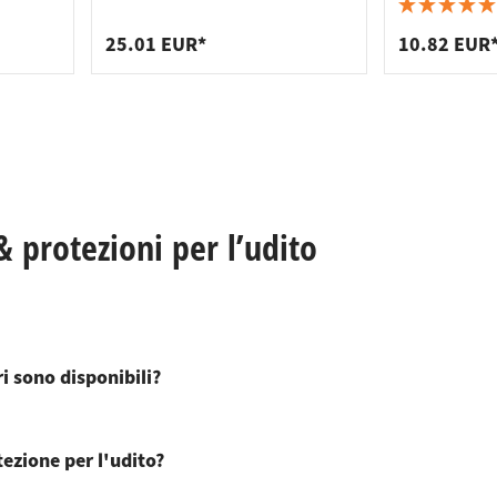
 per piani di lavoro
per prese di corrente
cinghie
 per scaffali
er rifiuti
25.01 EUR*
10.82 EUR
 protezioni per l’udito
ri sono disponibili?
tezione per l'udito?