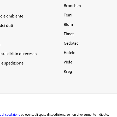
Branchen
Temi
o e ambiente
Blum
dei dati
Fimet
Gedotec
i
Häfele
sul diritto di recesso
Viefe
e spedizione
Kreg
e di spedizione
ed eventuali spese di spedizione, se non diversamente indicato.