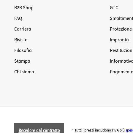
B2B Shop
GTC
FAQ
Smaltiment
Carriera
Protezione 
Rivista
Impronta
Filosofia
Restituzion
Stampa
Informativa 
Chi siamo
Pagamento 
Recedere dal contratto
* Tutti i prezzi includono l'IVA più
spes