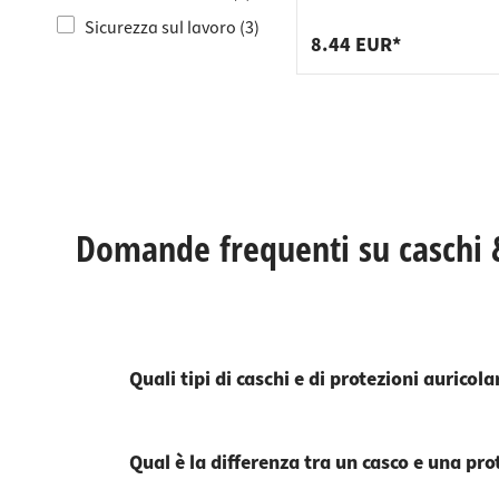
Raccordi
Strisce 
28 dB
Sicurezza sul lavoro (3)
Supporti
Cestini p
8.44 EUR*
Cassetti
Domande frequenti su caschi &
Quali tipi di caschi e di protezioni auricola
Qual è la differenza tra un casco e una pro