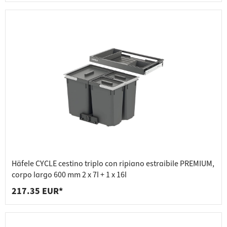
Häfele CYCLE cestino triplo con ripiano estraibile PREMIUM,
corpo largo 600 mm 2 x 7l + 1 x 16l
217.35 EUR*