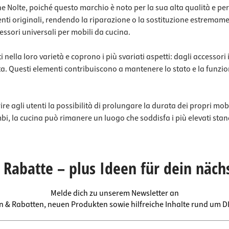
ine Nolte, poiché questo marchio è noto per la sua alta qualità e p
nti originali, rendendo la riparazione o la sostituzione estremame
sori universali per mobili da cucina.
 nella loro varietà e coprono i più svariati aspetti: dagli accessori 
. Questi elementi contribuiscono a mantenere lo stato e la funzion
frire agli utenti la possibilità di prolungare la durata dei propri mo
mbi, la cucina può rimanere un luogo che soddisfa i più elevati stan
Rabatte – plus Ideen für dein näch
Melde dich zu unserem Newsletter an
en & Rabatten, neuen Produkten sowie hilfreiche Inhalte rund um 