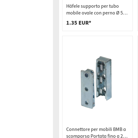
Raccordi
Strisce 
Häfele supporto per tubo
Supporti
Cestini p
mobile ovale con perno Ø 5
mm OVA 30x15 mm nichelato
1.35 EUR*
Cassetti
Connettore per mobili BMB a
scomparsa Portata fino a 250