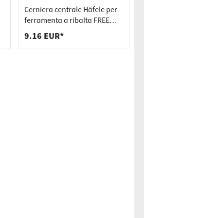
Cerniera centrale Häfele per
ferramenta a ribalta FREE
FOLD e SENSO con
9.16 EUR*
protezione anti
schiacciamento delle dita