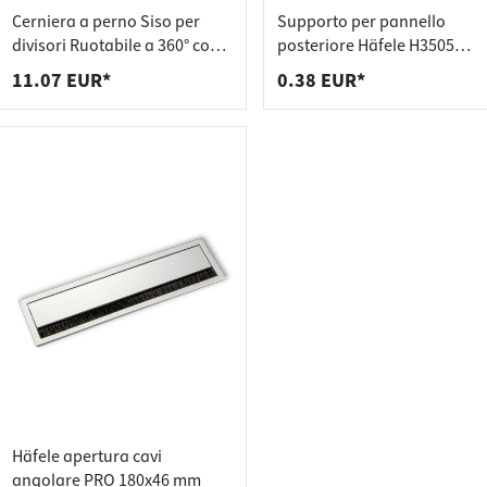
 per piani di lavoro
per prese di corrente
Cerniera a perno Siso per
Supporto per pannello
 per scaffali
er rifiuti
divisori Ruotabile a 360° con
posteriore Häfele H3505
meccanismo a molla incl.
plastica alluminio bianco
11.07 EUR*
0.38 EUR*
cuscinetto
Häfele apertura cavi
angolare PRO 180x46 mm