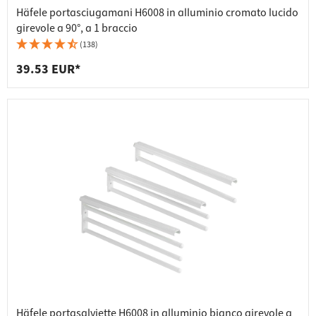
Häfele portasciugamani H6008 in alluminio cromato lucido
girevole a 90°, a 1 braccio
(138)
39.53 EUR*
Häfele portasalviette H6008 in alluminio bianco girevole a