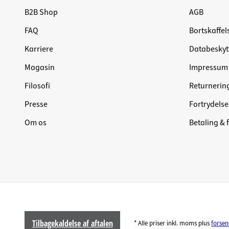
B2B Shop
AGB
FAQ
Bortskaffel
Karriere
Databeskyt
Magasin
Impressum
Filosofi
Returnerin
Presse
Fortrydelse
Om os
Betaling & 
Tilbagekaldelse af aftalen
* Alle priser inkl. moms plus
forse