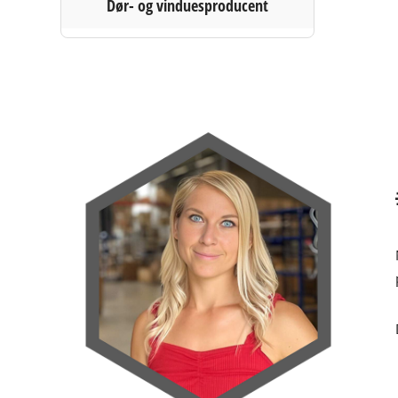
Bordpla
Stikkont
Dør- og vinduesproducent
Hyldebæ
Skralde
Skuffer