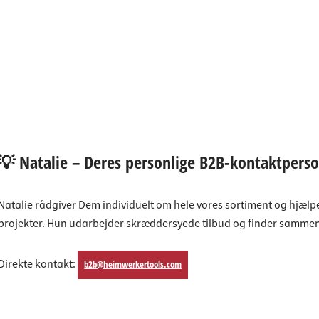
deforbindelser
aktlister
rere
spande
💡 Natalie – Deres personlige B2B-kontaktpers
Natalie rådgiver Dem individuelt om hele vores sortiment og hjæl
projekter. Hun udarbejder skræddersyede tilbud og finder samm
Direkte kontakt:
b2b@heimwerkertools.com