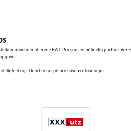
os
kter anvender allerede HWT-Pro som en pålidelig partner. Vores pr
sopgaver.
idelighed og et klart fokus på praksisnære løsninger.