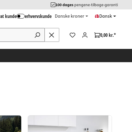
100 dages
pengene-tilbage-garanti
vat kunde
erhvervskunde
Danske kroner
Dansk
0,00 kr.*