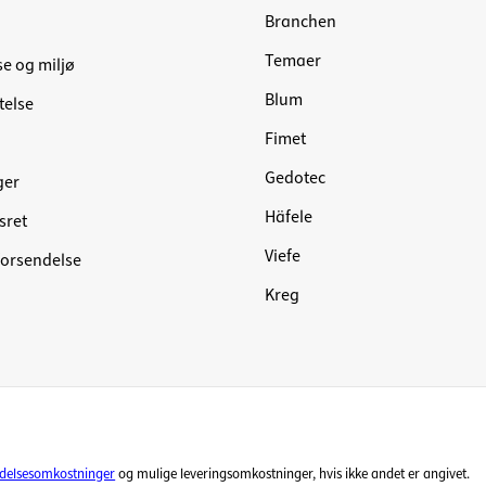
Branchen
Temaer
se og miljø
Blum
telse
Fimet
Gedotec
ger
Häfele
sret
Viefe
forsendelse
Kreg
ndelsesomkostninger
og mulige leveringsomkostninger, hvis ikke andet er angivet.