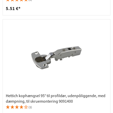
5.51 €*
Hettich kophængsel 95° til profildør, udenpåliggende, med
dæmpning, til skruemontering 9091400
(1)