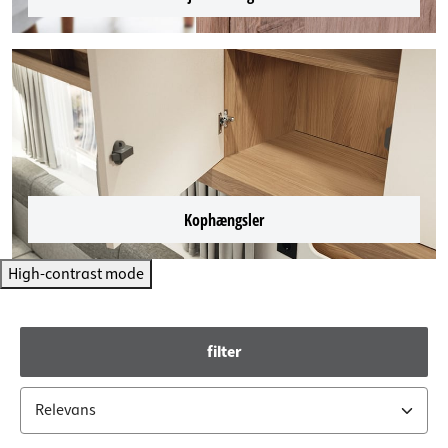
Kophængsler
High-contrast mode
filter