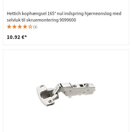
Hettich kophængsel 165° nul indspring hjørneanslag med
selvluk til skruemontering 9099600
(1)
10.92 €*