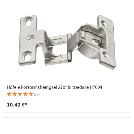
Häfele kortarmshængsel 270° til trædøre H7004
(12)
10.42 €*