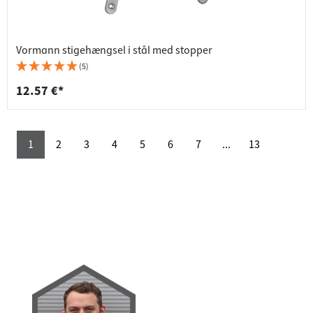
Vormann stigehængsel i stål med stopper
(5)
12.57 €*
1
2
3
4
5
6
7
...
13