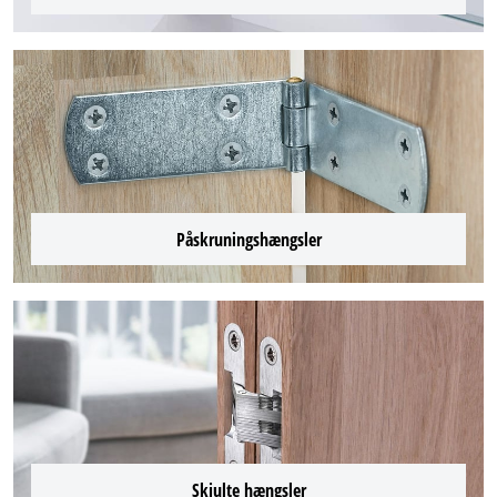
Påskruningshængsler
Skjulte hængsler