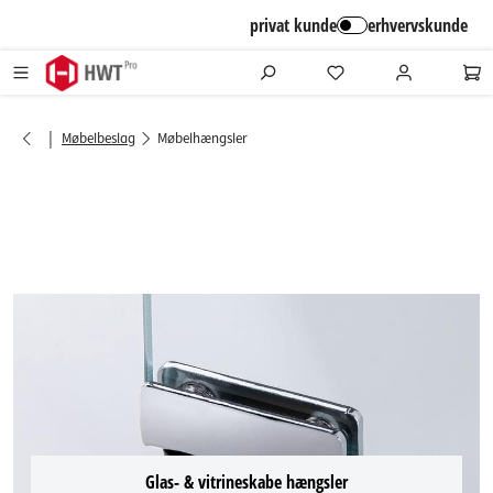
alt springen
privat kunde
erhvervskunde
|
Møbelbeslag
Møbelhængsler
Glas- & vitrineskabe hængsler