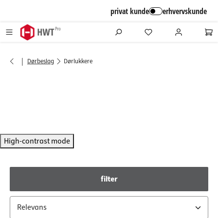
alt springen
privat kunde
erhvervskunde
|
Dørbeslag
Dørlukkere
High-contrast mode
filter