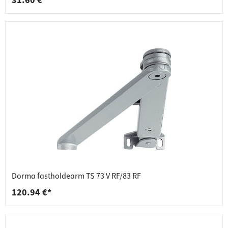
31.60 €*
Dorma fastholdearm TS 73 V RF/83 RF
120.94 €*