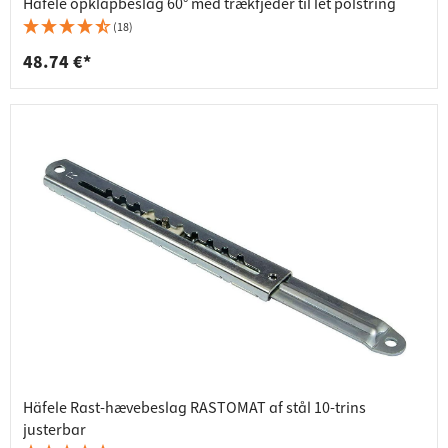
Häfele opklapbeslag 60° med trækfjeder til let polstring
(18)
48.74 €*
Häfele Rast-hævebeslag RASTOMAT af stål 10-trins
justerbar