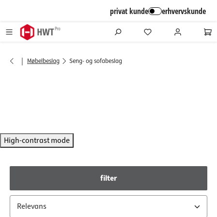
alt springen
privat kunde
erhvervskunde
|
Møbelbeslag
Seng- og sofabeslag
High-contrast mode
filter