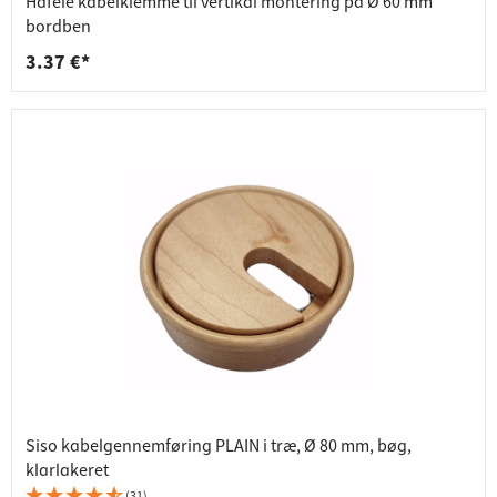
Häfele kabelklemme til vertikal montering på Ø 60 mm
bordben
3.37 €*
Siso kabelgennemføring PLAIN i træ, Ø 80 mm, bøg,
klarlakeret
(31)