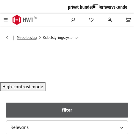
alt springen
privat kunde
erhvervskunde
|
Møbelbeslag
Kabelstyringssystemer
High-contrast mode
filter