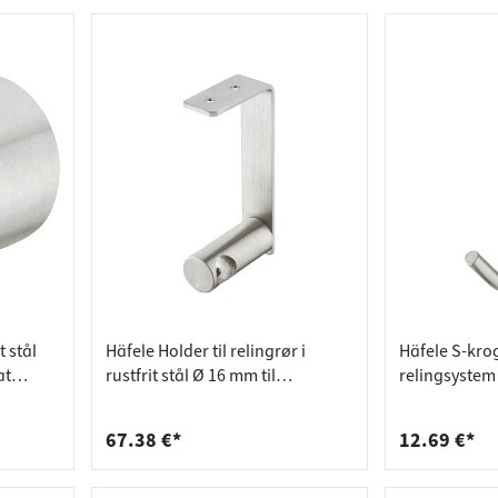
 stål
Häfele Holder til relingrør i
Häfele S-krog i
at
rustfrit stål Ø 16 mm til
relingsystem
montering på overskab
børstet
67.38 €*
12.69 €*