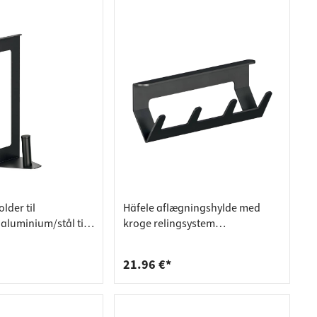
lder til
Häfele aflægningshylde med
aluminium/stål til
kroge relingsystem
aluminium/stål til ophængning
21.96 €*