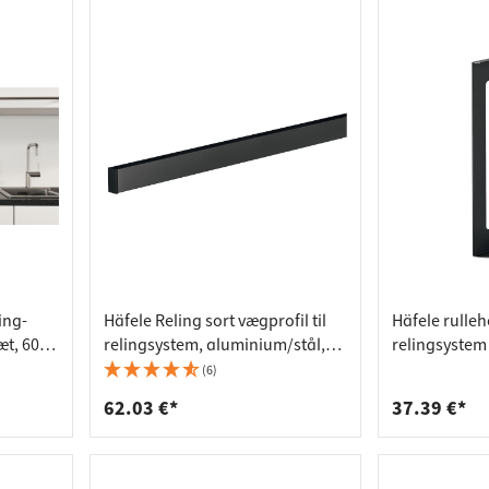
ing-
Häfele Reling sort vægprofil til
Häfele rulleho
æt, 600
relingsystem, aluminium/stål,
relingsystem 
600 mm
ophæng
(6)
62.03 €*
37.39 €*