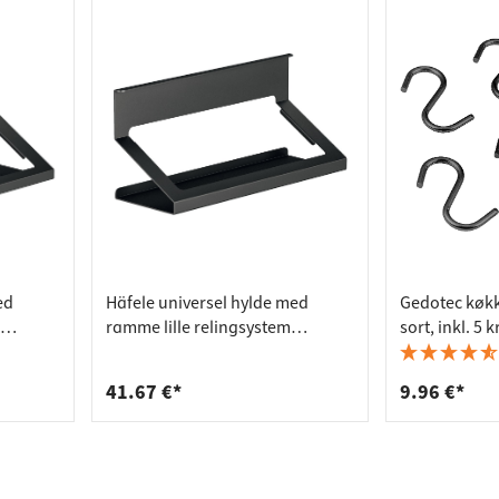
ed
Häfele universel hylde med
Gedotec køkk
ramme lille relingsystem
sort, inkl. 5 
ng
aluminium/stål til ophæng
ophængskro
41.67 €*
9.96 €*