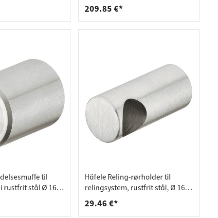
209.85 €*
delsesmuffe til
Häfele Reling-rørholder til
 rustfrit stål Ø 16
relingsystem, rustfrit stål, Ø 16
tet
mm, matbørstet, lukket til
29.46 €*
venstre