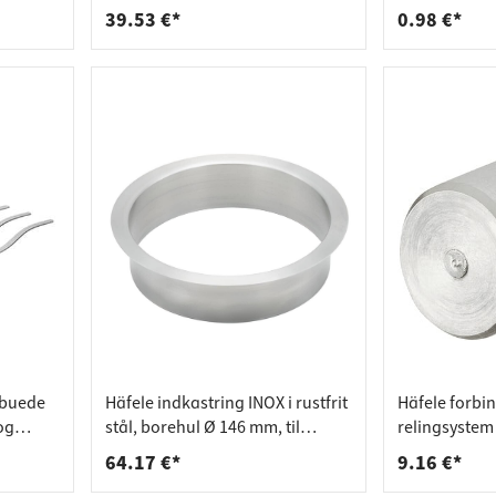
39.53 €*
0.98 €*
r buede
Häfele indkastring INOX i rustfrit
Häfele forbin
og
stål, borehul Ø 146 mm, til
relingsystem i
arbejdsplader, mat
mm mat børs
64.17 €*
9.16 €*