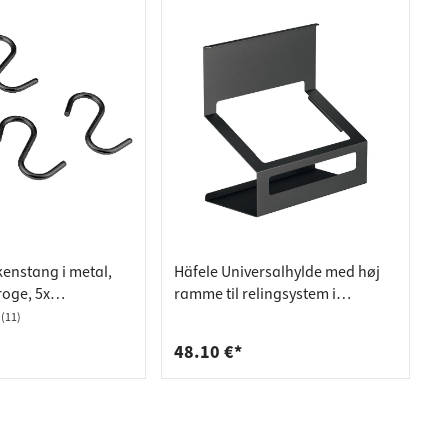
enstang i metal,
Häfele Universalhylde med høj
kroge, 5x
ramme til relingsystem i
ge
aluminium/stål til ophængning
(11)
48.10 €*