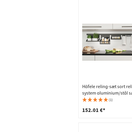
Häfele reling-sæt sort rel
system aluminium/stål s
mm
(1)
152.01 €*