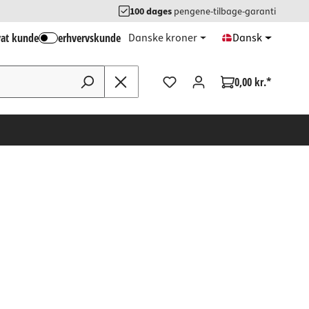
100 dages
pengene-tilbage-garanti
vat kunde
erhvervskunde
Danske kroner
Dansk
0,00 kr.*