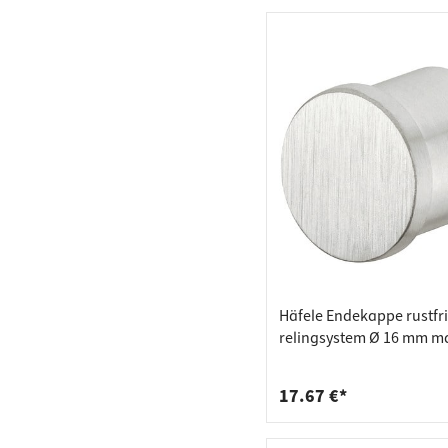
Häfele Endekappe rustfrit
relingsystem Ø 16 mm m
børstet
17.67 €*