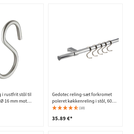
 rustfrit stål til
Gedotec reling-sæt forkromet
 Ø 16 mm mat
poleret køkkenreling i stål, 600
mm
(10)
35.89 €*