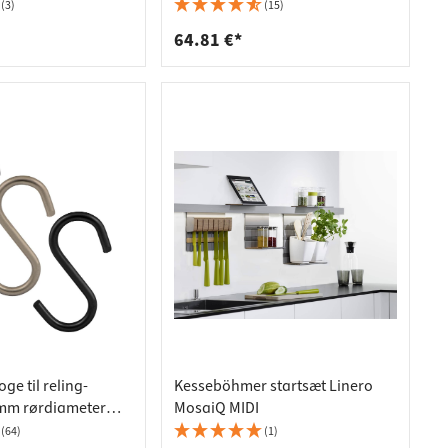
cm kogeplade
(3)
(15)
64.81 €*
ge til reling-
Kesseböhmer startsæt Linero
 mm rørdiameter
MosaiQ MIDI
et, poleret
(64)
(1)