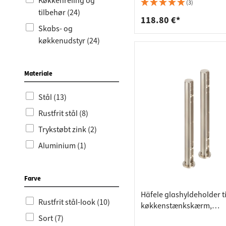
Bordpla
Stikkont
Køkkenreling og
til montering på bordpla
(3)
tilbehør (24)
600 mm
Hyldebæ
Skralde
118.80 €*
Skabs- og
Skuffer
køkkenudstyr (24)
Materiale
Stål (13)
Rustfrit stål (8)
Trykstøbt zink (2)
Aluminium (1)
Farve
Häfele glashyldeholder ti
Rustfrit stål-look (10)
køkkenstænkskærm,
børnesikring
Sort (7)