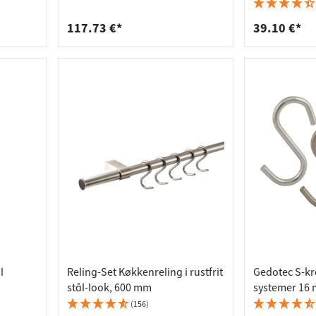
deforbindelser
aktlister
den,
selvklæbende, rustfrit stål
rere
spande
117.73 €*
39.10 €*
l
Reling-Set Køkkenreling i rustfrit
Gedotec S-kro
stål-look, 600 mm
systemer 16
stål, forkrom
(156)