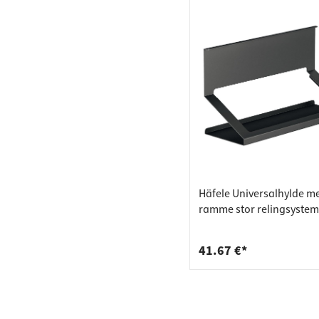
Häfele Universalhylde m
ramme stor relingsystem
aluminium/stål til ophæ
41.67 €*