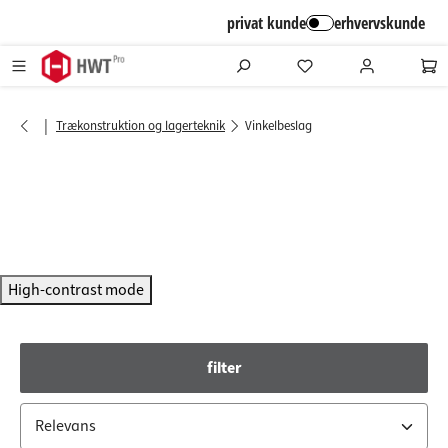
alt springen
privat kunde
erhvervskunde
|
Trækonstruktion og lagerteknik
Vinkelbeslag
High-contrast mode
filter