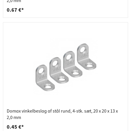
2,0 mm
0.67 €*
Domax vinkelbeslag af stål rund, 4-stk. sæt, 20 x 20 x 13 x
2,0 mm
0.45 €*