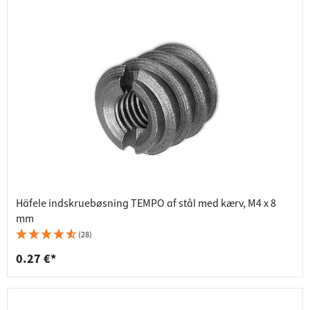
Häfele indskruebøsning TEMPO af stål med kærv, M4 x 8
mm
(28)
0.27 €*