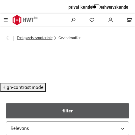
alt springen
privat kunde
erhvervskunde
|
Fastgørelsesmateriale
Gevindmuffer
High-contrast mode
filter