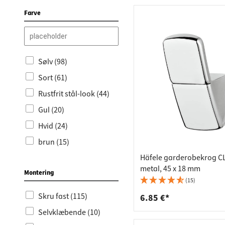
Farve
Skohylder (9)
Træ (6)
Hyldevinkler, sorte (3)
Smedejern (1)
Tilbud (6)
Sølv (98)
Vinterudsalg (6)
Sort (61)
Reservedele Ikea (3)
Rustfrit stål-look (44)
Væggarderober (6)
Gul (20)
Udsalg % (5)
Hvid (24)
Vægpaneler (1)
brun (15)
Garderobekroge,
rustfrit stål (1)
Häfele garderobekrog CL
grå (8)
metal, 45 x 18 mm
Garderobekroge, sorte
Montering
Guld (7)
(15)
(1)
blå (6)
Skru fast (115)
6.85 €*
Rosa (4)
Selvklæbende (10)
Grøn (3)