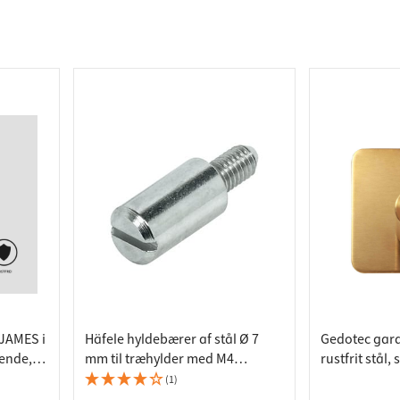
deforbindelser
aktlister
rere
spande
JAMES i
Häfele hyldebærer af stål Ø 7
Gedotec gard
bende,
mm til træhylder med M4
rustfrit stål,
gevindstift
messing, bær
(1)
RESTSALG