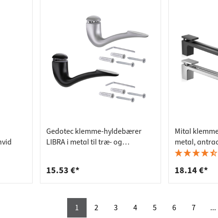
Gedotec klemme-hyldebærer
Mital klemme
hvid
LIBRA i metal til træ- og
metal, antrac
glashylder 6–30 mm, op til 40 kg,
mat sølv
15.53 €*
18.14 €*
1
2
3
4
5
6
7
...