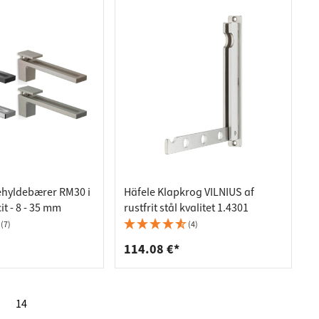
hyldebærer RM30 i
Häfele Klapkrog VILNIUS af
it - 8 - 35 mm
rustfrit stål kvalitet 1.4301
(7)
(4)
114.08 €*
14