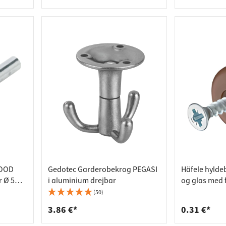
WOOD
Gedotec Garderobekrog PEGASI
Häfele hyldeb
r Ø 5
i aluminium drejbar
og glas med 
(50)
3.86 €*
0.31 €*