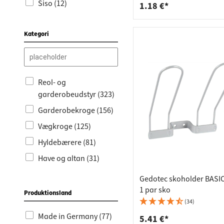
Siso (12)
1.18 €*
Domax (5)
Kategori
Vormann (5)
Roca (4)
HEWI (1)
Reol- og
Siro (3)
garderobeudstyr (323)
Lienbacher (1)
Garderobekroge (156)
Neuhofer (1)
Vægkroge (125)
CAR (1)
Hyldebærere (81)
Hettich (2)
Have og altan (31)
Kesseböhmer (1)
Vægkonsoller (30)
Gedotec skoholder BASIC i
1 par sko
Vægkonsoller til tunge
Produktionsland
belastninger (27)
(34)
Made in Germany (77)
Møbelbeslag (61)
5.41 €*