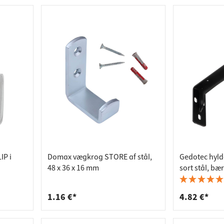
IP i
Domax vægkrog STORE af stål,
Gedotec hyl
48 x 36 x 16 mm
sort stål, bæ
100 x 40 x 4 
1.16 €*
4.82 €*