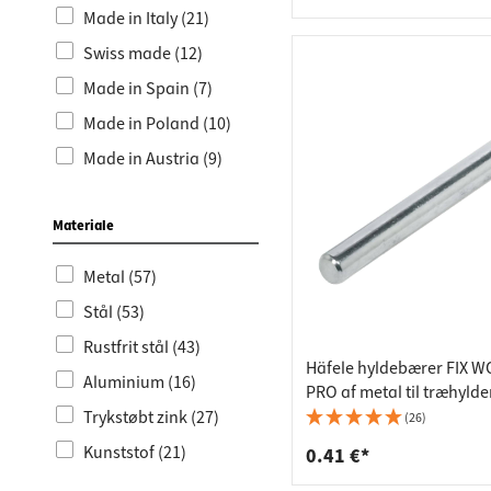
Made in Italy (21)
Træbundstøtter Sort
(51)
Swiss made (12)
Trægulvstøtter (51)
Made in Spain (7)
Badeværelsesopgradering
Made in Poland (10)
(20)
Made in Austria (9)
Klemhyldestøtter (20)
Made in Japan (2)
Klapkonsoller (14)
Materiale
Made in France (2)
Glasbundstøtter (23)
Metal (57)
Glasgulvstøtter (23)
Stål (53)
Loftskroge (14)
Rustfrit stål (43)
Klapkroge (17)
Häfele hyldebærer FIX 
Aluminium (16)
Krogstænger (12)
PRO af metal til træhylde
mm længde 45 mm
Trykstøbt zink (27)
(26)
Garderobekonsoller
og -bøjler (14)
Kunststof (21)
0.41 €*
Produktnyheder (4)
Messing (17)