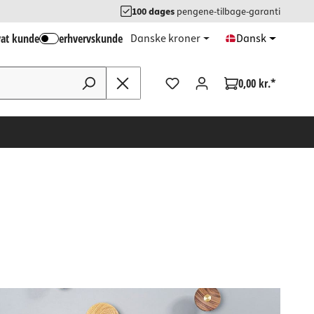
100 dages
pengene-tilbage-garanti
vat kunde
erhvervskunde
Danske kroner
Dansk
0,00 kr.*