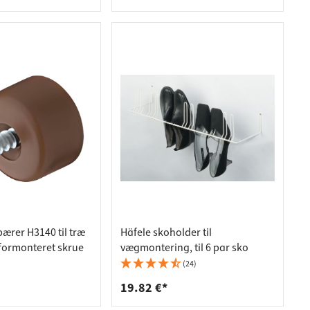
ærer H3140 til træ
Häfele skoholder til
formonteret skrue
vægmontering, til 6 par sko
(24)
19.82 €*