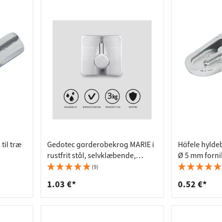
til træ
Gedotec garderobekrog MARIE i
Häfele hyldeb
rustfrit stål, selvklæbende,
Ø 5 mm forni
bæreevne 3 kg UDSALG
(9)
1.03 €*
0.52 €*