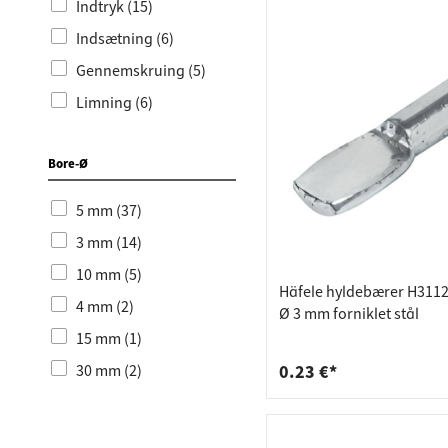
Indtryk (15)
Kobber (2)
Indsætning (6)
Krom poleret (3)
Gennemskruing (5)
Rød (3)
Limning (6)
Bronze (2)
Indboring (2)
Bore-Ø
Påsæt (3)
5 mm (37)
3 mm (14)
10 mm (5)
Häfele hyldebærer H3112 
4 mm (2)
Ø 3 mm forniklet stål
15 mm (1)
30 mm (2)
0.23 €*
18 mm (1)
7 mm (1)