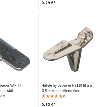
0.29 €*
bærer VARI til
Häfele hyldebærer H3119 til træ
ne, stål
Ø 5 mm med kilenokker
(173)
(2)
0.52 €*