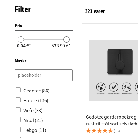
Bordpla
Stikkont
Filter
323
varer
Hyldebæ
Skralde
Skuffer
Pris
0.04 €*
533.99 €*
Mærke
Gedotec (86)
Häfele (136)
Viefe (33)
Gedotec garderobekrog 
Mital (21)
rustfrit stål sort selvklæ
Hebgo (11)
bæreevne 3 kg UDSALG
(13)