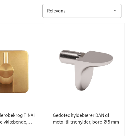
erobekrog TINA i
Gedotec hyldebærer DAN af
 selvklæbende,
metal til træhylder, bore-Ø 5 mm
eevne 3 kg