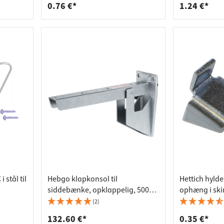
0.76 €*
1.24 €*
 stål til
Hebgo klapkonsol til
Hettich hylde
siddebænke, opklappelig, 500
ophæng i skin
kg, med fjeder, i
(2)
varmgalvaniseret stål
132.60 €*
0.35 €*