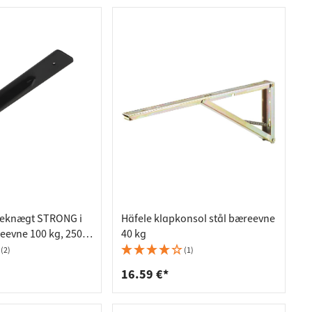
deknægt STRONG i
Häfele klapkonsol stål bæreevne
reevne 100 kg, 250 x
40 kg
mm
(2)
(1)
16.59 €*