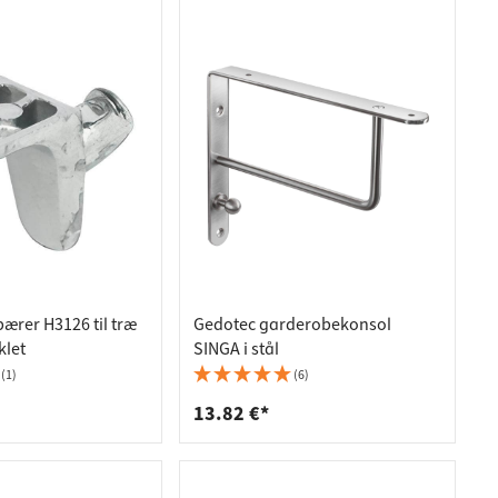
ærer H3126 til træ
Gedotec garderobekonsol
klet
SINGA i stål
(1)
(6)
13.82 €*