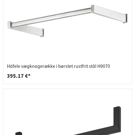
Häfele vægknagerække i børstet rustfrit stål H9070
395.17 €*