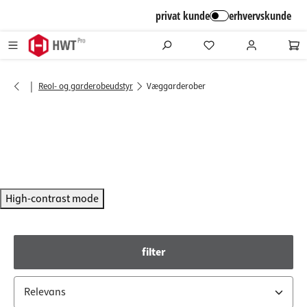
alt springen
privat kunde
erhvervskunde
|
Reol- og garderobeudstyr
Væggarderober
High-contrast mode
filter