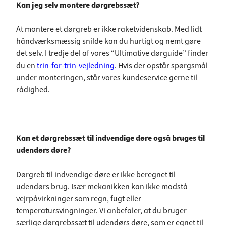
Kan jeg selv montere dørgrebssæt?
At montere et dørgreb er ikke raketvidenskab. Med lidt
håndværksmæssig snilde kan du hurtigt og nemt gøre
det selv. I tredje del af vores “Ultimative dørguide” finder
du en
trin-for-trin-vejledning
. Hvis der opstår spørgsmål
under monteringen, står vores kundeservice gerne til
rådighed.
Kan et dørgrebssæt til indvendige døre også bruges til
udendørs døre?
Dørgreb til indvendige døre er ikke beregnet til
udendørs brug. Især mekanikken kan ikke modstå
vejrpåvirkninger som regn, fugt eller
temperatursvingninger. Vi anbefaler, at du bruger
særlige dørgrebssæt til udendørs døre, som er egnet til