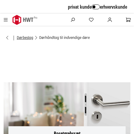
alt springen
privat kunde
erhvervskunde
|
Dørbeslag
Dørhåndtag til indvendige døre
Rosetgrebssæt