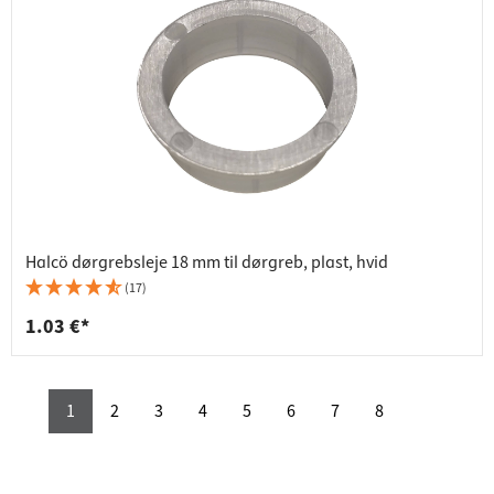
Halcö dørgrebsleje 18 mm til dørgreb, plast, hvid
(17)
1.03 €*
1
2
3
4
5
6
7
8